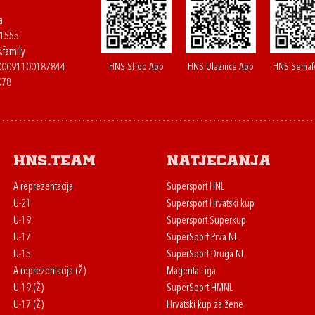
a
61555
.family
HNS Shop App
HNS Ulaznice App
HNS Semaf
400091100187844
078
HNS.team
Natjecanja
A reprezentacija
Supersport HNL
U-21
Supersport Hrvatski kup
U-19
Supersport Superkup
U-17
SuperSport Prva NL
U-15
SuperSport Druga NL
A reprezentacija (Ž)
Magenta Liga
U-19 (Ž)
SuperSport HMNL
U-17 (Ž)
Hrvatski kup za žene