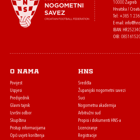
10000 Zagreb
Hrvatska / Croati
Tel:
+385 1 23
E-mail:
info@hns
IBAN: HR2523
OIB: 08516152
O nama
HNS
Povijest
Središta
Uspjesi
Županijski nogometni savezi
Predsjednik
Suci
Glavni tajnik
Nogometna akademija
Izvršni odbor
Arbitražni sud
Skupština
Propisi i dokumenti HNS-a
Pristup informacijama
Licenciranje
Opći uvjeti korištenja
Registracije