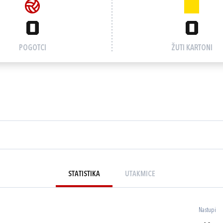
0
0
POGOTCI
ŽUTI KARTONI
STATISTIKA
UTAKMICE
Nastupi