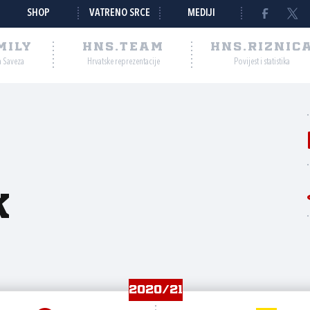
SHOP
VATRENO SRCE
MEDIJI
MILY
HNS.TEAM
HNS.RIZNIC
a Saveza
Hrvatske reprezentacije
Povijest i statistika
k
2020/21