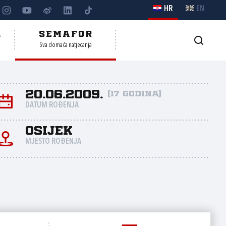
HR
EN
A
SEMAFOR
Sva domaća natjecanja
20.06.2009.
(17 godina)
DATUM ROĐENJA
Osijek
MJESTO ROĐENJA