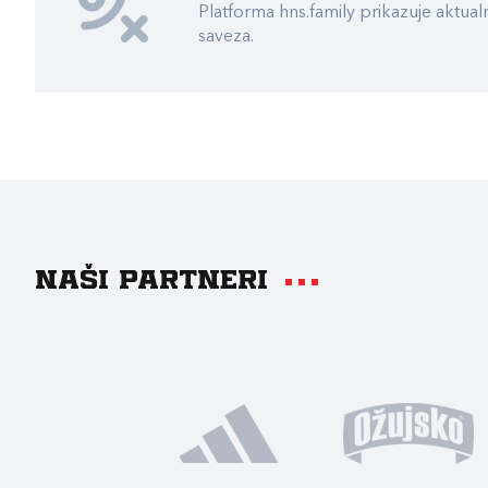
Platforma hns.family prikazuje akt
saveza.
Naši partneri