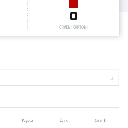
0
CRVENI KARTONI
Pogotci
Žuti k.
Crveni k.