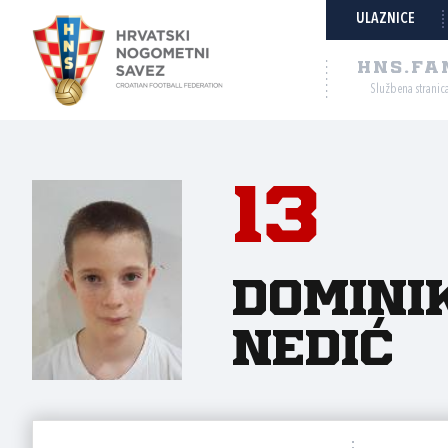
ULAZNICE
HNS.FA
Službena stranic
13
Domini
Nedić