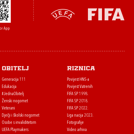
or App
Obitelj
Riznica
Generacija 111
Povijest HNS-a
Edukacija
Povijest Vatrenih
#JednaObitelj
FIFA SP 1998.
Ženski nogomet
FIFA SP 2018.
Veterani
FIFA SP 2022.
Dječji i školski nogomet
Liga nacija 2023.
Osobe s invaliditetom
Fotografije
UEFA Playmakers
Video arhiva