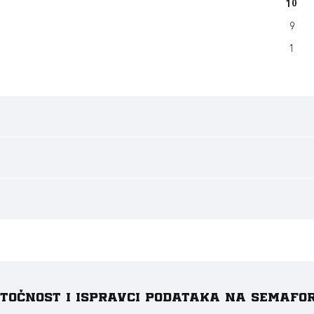
10
9
1
e točnost i ispravci podataka na Semafo