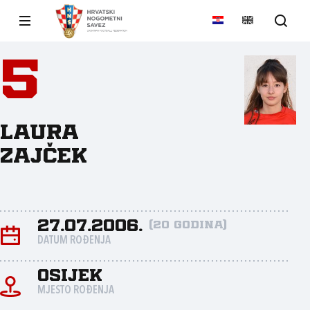
5
Laura
Zajček
27.07.2006.
(20 godina)
DATUM ROĐENJA
Osijek
MJESTO ROĐENJA