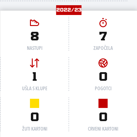
2022/23
8
7
NASTUPI
ZAPOČELA
1
0
UŠLA S KLUPE
POGOTCI
0
0
ŽUTI KARTONI
CRVENI KARTONI