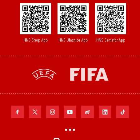
HNS Shop App
HNS Ulaznice App
HNS Semafor App