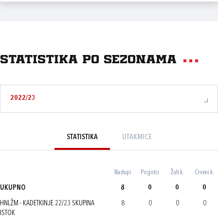
Statistika po sezonama
2022/23
STATISTIKA
UTAKMICE
Nastupi
Pogotci
Žuti k.
Crveni k.
UKUPNO
8
0
0
0
HNLŽM - KADETKINJE 22/23 SKUPINA
8
0
0
0
ISTOK