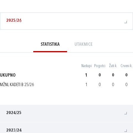
2025/26
STATISTIKA
UTAKMICE
Nastupi
Pogotci
Žuti k.
Crveni k.
UKUPNO
1
0
0
0
MŽNL KADETI B 25/26
1
0
0
0
2024/25
2023/24