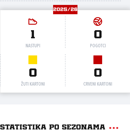
2025/26
1
0
NASTUPI
POGOTCI
0
0
ŽUTI KARTONI
CRVENI KARTONI
Statistika po sezonama