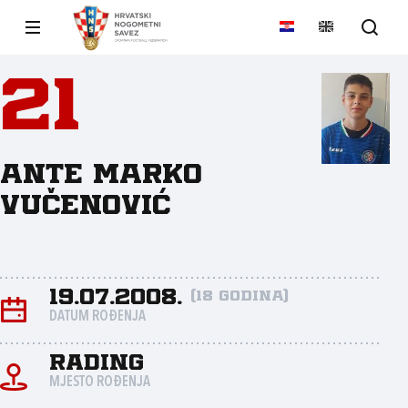
21
Ante Marko
Vučenović
19.07.2008.
(18 godina)
DATUM ROĐENJA
Rading
MJESTO ROĐENJA