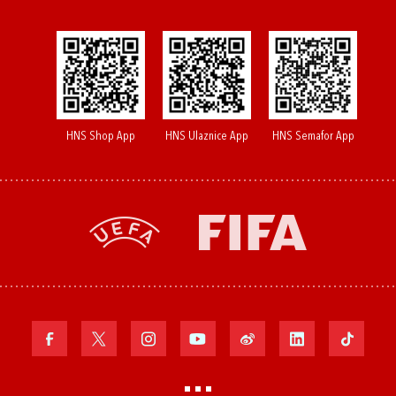
HNS Shop App
HNS Ulaznice App
HNS Semafor App