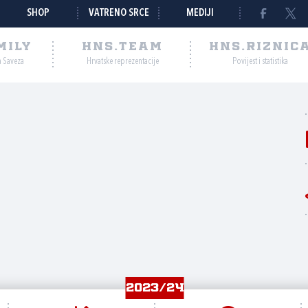
SHOP
VATRENO SRCE
MEDIJI
MILY
HNS.TEAM
HNS.RIZNIC
a Saveza
Hrvatske reprezentacije
Povijest i statistika
2023/24