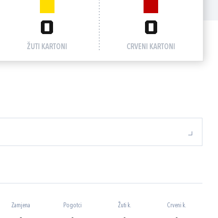
0
0
ŽUTI KARTONI
CRVENI KARTONI
Zamjena
Pogotci
Žuti k.
Crveni k.