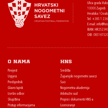
Ulica grada Vuk
10000 Zagreb
Hrvatska / Croati
Tel:
+385 1 23
E-mail:
info@hns
IBAN: HR2523
OIB: 08516152
O nama
HNS
Povijest
Središta
Uspjesi
Županijski nogometni savezi
Predsjednik
Suci
Glavni tajnik
Nogometna akademija
Izvršni odbor
Arbitražni sud
Skupština
Propisi i dokumenti HNS-a
Pristup informacijama
Licenciranje