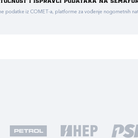
e točnost i ispravci podataka na Semafo
ualne podatke iz COMET-a, platforme za vođenje nogometnih n