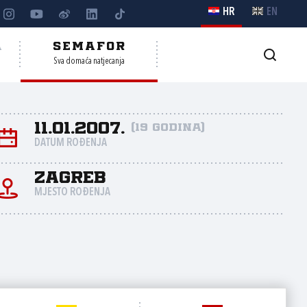
HR
EN
A
SEMAFOR
Sva domaća natjecanja
11.01.2007.
(19 godina)
DATUM ROĐENJA
Zagreb
MJESTO ROĐENJA