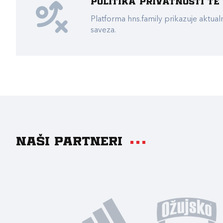
Politika privatnosti t
Platforma hns.family prikazuje akt
saveza.
Naši partneri