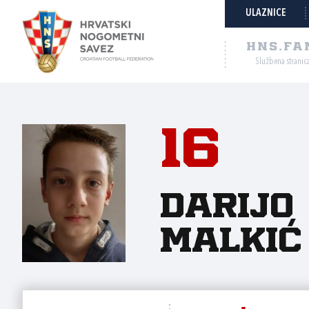
ULAZNICE
HNS.FA
Službena stranic
16
Darijo
Malkić