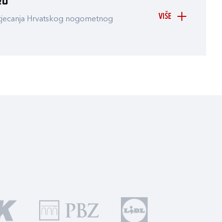
ru
VIŠE
atjecanja Hrvatskog nogometnog