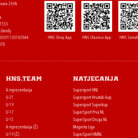
ovara 269A
a
61555
.family
HNS Shop App
HNS Ulaznice App
HNS Semaf
400091100187844
078
HNS.team
Natjecanja
A reprezentacija
Supersport HNL
U-21
Supersport Hrvatski kup
U-19
Supersport Superkup
U-17
SuperSport Prva NL
U-15
SuperSport Druga NL
A reprezentacija (Ž)
Magenta Liga
U-19 (Ž)
SuperSport HMNL