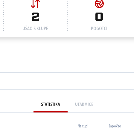
2
0
UŠAO S KLUPE
POGOTCI
STATISTIKA
UTAKMICE
Nastupi
Započeo