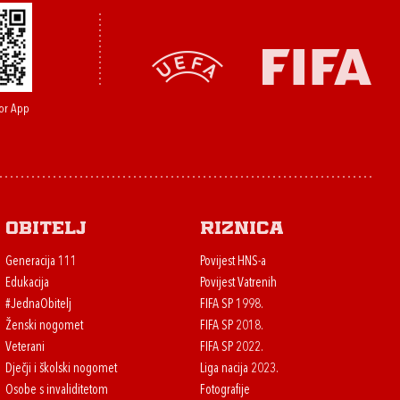
or App
Obitelj
Riznica
Generacija 111
Povijest HNS-a
Edukacija
Povijest Vatrenih
#JednaObitelj
FIFA SP 1998.
Ženski nogomet
FIFA SP 2018.
Veterani
FIFA SP 2022.
Dječji i školski nogomet
Liga nacija 2023.
Osobe s invaliditetom
Fotografije