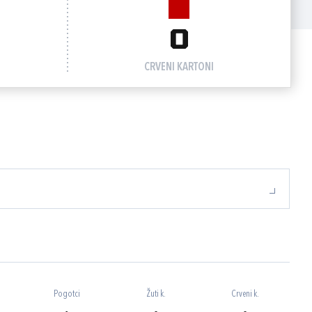
0
CRVENI KARTONI
Pogotci
Žuti k.
Crveni k.