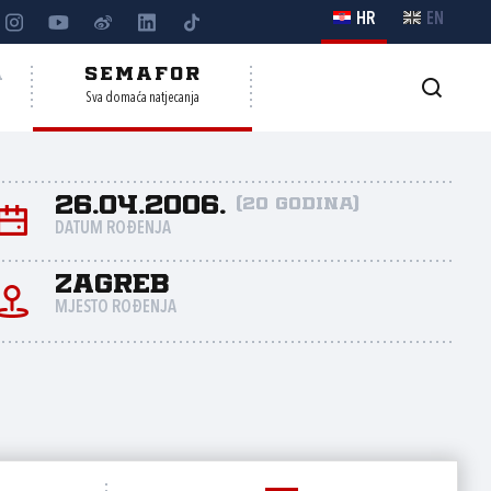
HR
EN
A
SEMAFOR
Sva domaća natjecanja
26.04.2006.
(20 godina)
DATUM ROĐENJA
Zagreb
MJESTO ROĐENJA