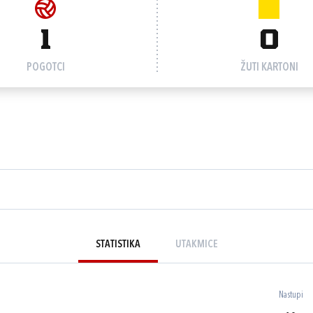
1
0
POGOTCI
ŽUTI KARTONI
STATISTIKA
UTAKMICE
Nastupi