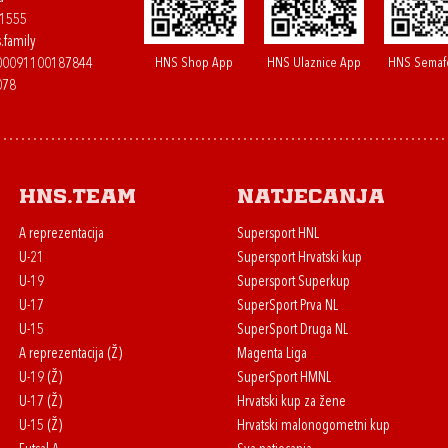
61555
.family
HNS Shop App
HNS Ulaznice App
HNS Semaf
400091100187844
078
HNS.team
Natjecanja
A reprezentacija
Supersport HNL
U-21
Supersport Hrvatski kup
U-19
Supersport Superkup
U-17
SuperSport Prva NL
U-15
SuperSport Druga NL
A reprezentacija (Ž)
Magenta Liga
U-19 (Ž)
SuperSport HMNL
U-17 (Ž)
Hrvatski kup za žene
U-15 (Ž)
Hrvatski malonogometni kup