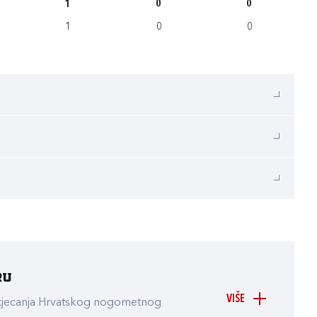
1
0
0
1
0
0
ru
VIŠE
atjecanja Hrvatskog nogometnog