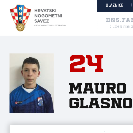
ULAZNICE
HNS.FA
Službena stranic
24
Mauro
Glasno