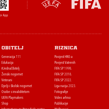
or App
Obitelj
Riznica
Generacija 111
Povijest HNS-a
Edukacija
Povijest Vatrenih
#JednaObitelj
FIFA SP 1998.
Ženski nogomet
FIFA SP 2018.
Veterani
FIFA SP 2022.
Dječji i školski nogomet
Liga nacija 2023.
Osobe s invaliditetom
Fotografije
UEFA Playmakers
Video arhiva
Shop
Publikacije