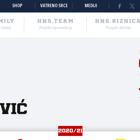
SHOP
VATRENO SRCE
MEDIJI
MILY
HNS.TEAM
HNS.RIZNIC
a Saveza
Hrvatske reprezentacije
Povijest i statistika
vić
2020/21