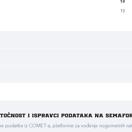
10
10
e točnost i ispravci podataka na Semafo
ualne podatke iz COMET-a, platforme za vođenje nogometnih n