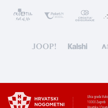
Ulica grada Vuk
10000 Zagreb
Hrvatska / Croati