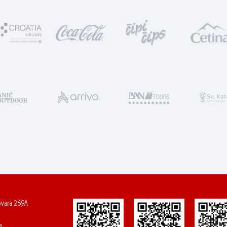
ovara 269A
a