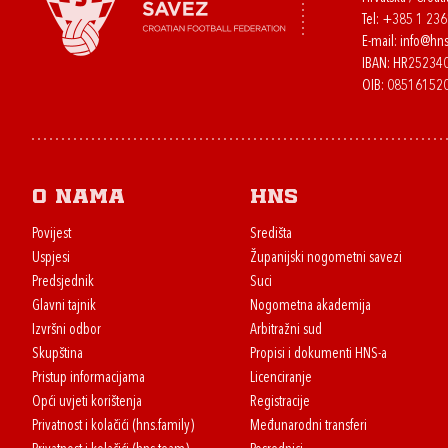
Tel:
+385 1 23
E-mail:
info@hns
IBAN: HR2523
OIB: 08516152
O nama
HNS
Povijest
Središta
Uspjesi
Županijski nogometni savezi
Predsjednik
Suci
Glavni tajnik
Nogometna akademija
Izvršni odbor
Arbitražni sud
Skupština
Propisi i dokumenti HNS-a
Pristup informacijama
Licenciranje
Opći uvjeti korištenja
Registracije
Privatnost i kolačići (hns.family)
Međunarodni transferi