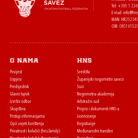
Tel:
+385 1 23
E-mail:
info@hns
IBAN: HR2523
OIB: 08516152
O nama
HNS
Povijest
Središta
Uspjesi
Županijski nogometni savezi
Predsjednik
Suci
Glavni tajnik
Nogometna akademija
Izvršni odbor
Arbitražni sud
Skupština
Propisi i dokumenti HNS-a
Pristup informacijama
Licenciranje
Opći uvjeti korištenja
Registracije
Privatnost i kolačići (hns.family)
Međunarodni transferi