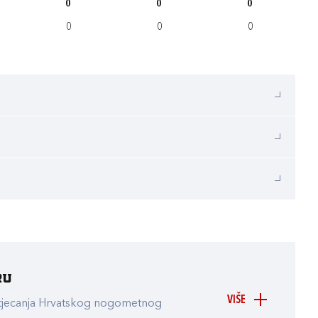
0
0
0
0
0
0
ru
VIŠE
atjecanja Hrvatskog nogometnog