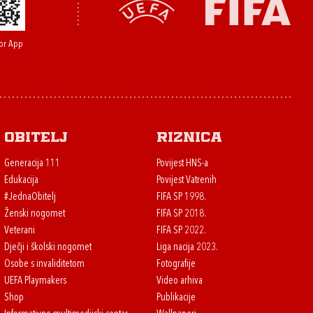
or App
Obitelj
Riznica
Generacija 111
Povijest HNS-a
Edukacija
Povijest Vatrenih
#JednaObitelj
FIFA SP 1998.
Ženski nogomet
FIFA SP 2018.
Veterani
FIFA SP 2022.
Dječji i školski nogomet
Liga nacija 2023.
Osobe s invaliditetom
Fotografije
UEFA Playmakers
Video arhiva
Shop
Publikacije