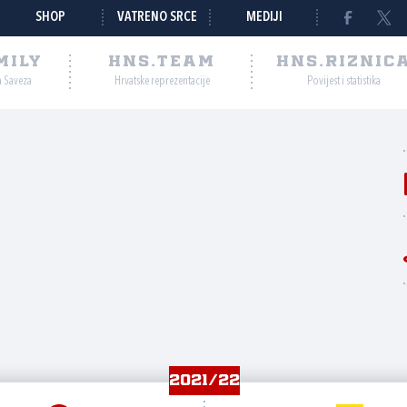
SHOP
VATRENO SRCE
MEDIJI
MILY
HNS.TEAM
HNS.RIZNIC
a Saveza
Hrvatske reprezentacije
Povijest i statistika
2021/22