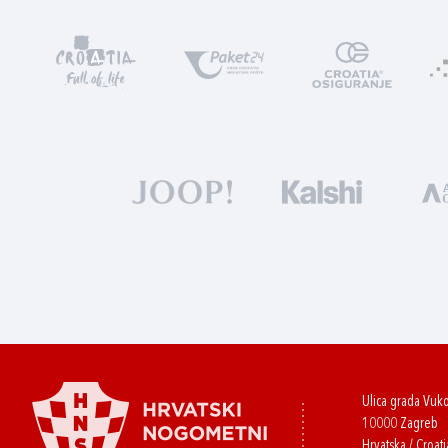
Ulica grada Vuk
10000 Zagreb
Hrvatska / Croati