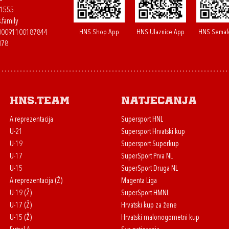
61555
.family
HNS Shop App
HNS Ulaznice App
HNS Semaf
400091100187844
078
HNS.team
Natjecanja
A reprezentacija
Supersport HNL
U-21
Supersport Hrvatski kup
U-19
Supersport Superkup
U-17
SuperSport Prva NL
U-15
SuperSport Druga NL
A reprezentacija (Ž)
Magenta Liga
U-19 (Ž)
SuperSport HMNL
U-17 (Ž)
Hrvatski kup za žene
U-15 (Ž)
Hrvatski malonogometni kup