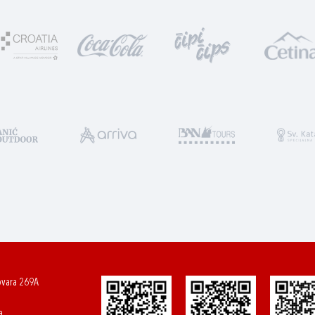
ovara 269A
a