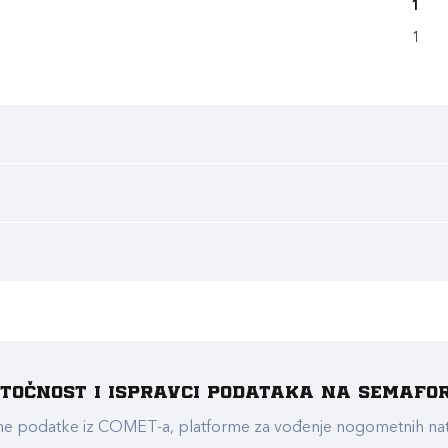
1
1
e točnost i ispravci podataka na Semafo
ualne podatke iz COMET-a, platforme za vođenje nogometnih n