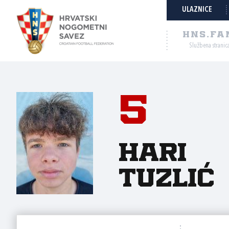
ULAZNICE
HNS.FA
Službena stranic
5
Hari
Tuzlić