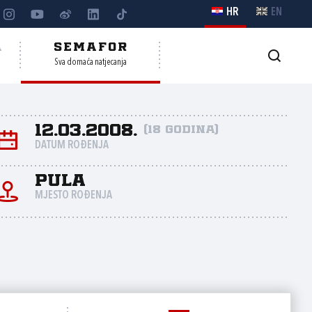
HR
EN
A
SEMAFOR
Sva domaća natjecanja
12.03.2008.
(18 godina)
DATUM ROĐENJA
Pula
MJESTO ROĐENJA