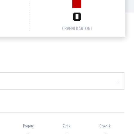
0
CRVENI KARTONI
Pogotci
Žuti k.
Crveni k.