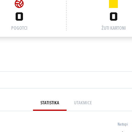
0
0
POGOTCI
ŽUTI KARTONI
STATISTIKA
UTAKMICE
Nastupi