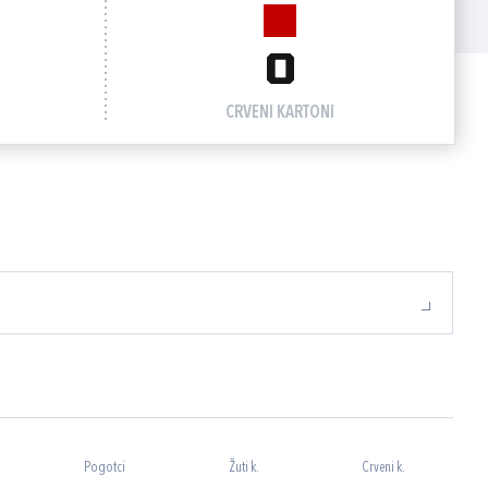
0
CRVENI KARTONI
Pogotci
Žuti k.
Crveni k.