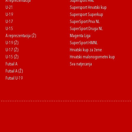
A reprezentacija
Supersport HNL
U-21
Supersport Hrvatski kup
U-19
Supersport Superkup
U-17
SuperSport Prva NL
U-15
SuperSport Druga NL
A reprezentacija (Ž)
Magenta Liga
U-19 (Ž)
SuperSport HMNL
U-17 (Ž)
Hrvatski kup za žene
U-15 (Ž)
Hrvatski malonogometni kup
Futsal A
Sva natjecanja
Futsal A (Ž)
Futsal U-19