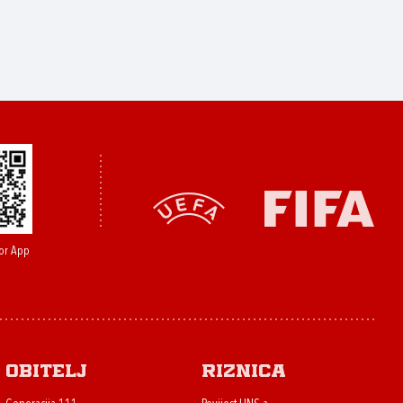
or App
Obitelj
Riznica