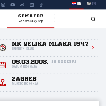
HR
EN
A
SEMAFOR
Sva domaća natjecanja
NK Velika Mlaka 1947
TRENUTNI KLUB
05.03.2008.
(18 godina)
DATUM ROĐENJA
Zagreb
MJESTO ROĐENJA