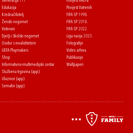
Generacija 111
Povijest HNS-a
Edukacija
Povijest Vatrenih
#JednaObitelj
FIFA SP 1998.
Ženski nogomet
FIFA SP 2018.
Veterani
FIFA SP 2022.
Dječji i školski nogomet
Liga nacija 2023.
Osobe s invaliditetom
Fotografije
UEFA Playmakers
Video arhiva
Shop
Publikacije
Informativno-multimedijski centar
Wallpaperi
Službena trgovina (app)
Ulaznice (app)
Semafor (app)