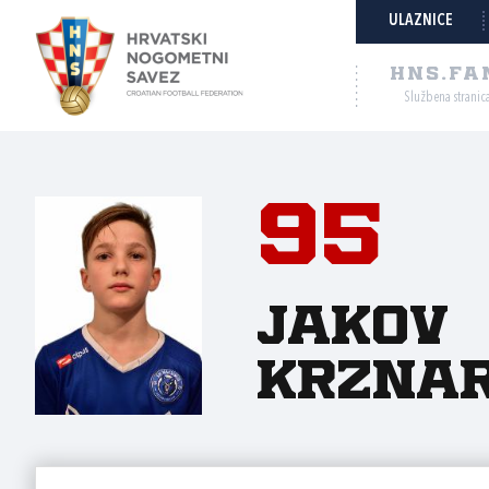
ULAZNICE
HNS.FA
Službena stranic
95
Jakov
Krznar