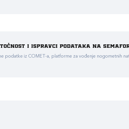
e točnost i ispravci podataka na Semafo
ualne podatke iz COMET-a, platforme za vođenje nogometnih n