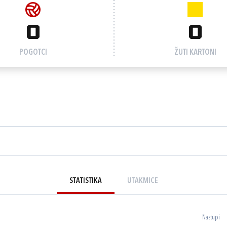
0
0
POGOTCI
ŽUTI KARTONI
STATISTIKA
UTAKMICE
Nastupi