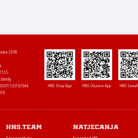
ovara 269A
a
61555
.family
HNS Shop App
HNS Ulaznice App
HNS Semaf
400091100187844
078
HNS.team
Natjecanja