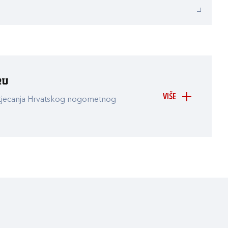
ru
VIŠE
atjecanja Hrvatskog nogometnog