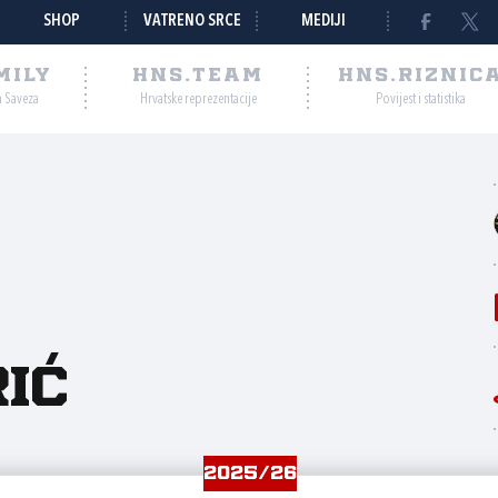
SHOP
VATRENO SRCE
MEDIJI
MILY
HNS.TEAM
HNS.RIZNIC
a Saveza
Hrvatske reprezentacije
Povijest i statistika
ić
2025/26