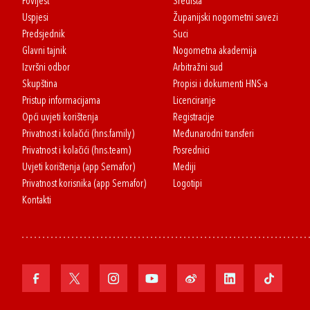
Povijest
Središta
Uspjesi
Županijski nogometni savezi
Predsjednik
Suci
Glavni tajnik
Nogometna akademija
Izvršni odbor
Arbitražni sud
Skupština
Propisi i dokumenti HNS-a
Pristup informacijama
Licenciranje
Opći uvjeti korištenja
Registracije
Privatnost i kolačići (hns.family)
Međunarodni transferi
Privatnost i kolačići (hns.team)
Posrednici
Uvjeti korištenja (app Semafor)
Mediji
Privatnost korisnika (app Semafor)
Logotipi
Kontakti