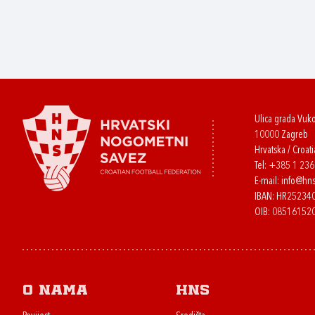
Ulica grada Vuk
10000 Zagreb
Hrvatska / Croati
Tel:
+385 1 23
E-mail:
info@hns
IBAN: HR2523
OIB: 08516152
O nama
HNS