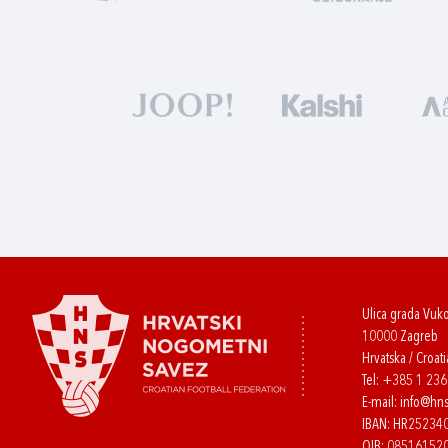
Ulica grada Vuk
10000 Zagreb
Hrvatska / Croati
Tel:
+385 1 23
E-mail:
info@hns
IBAN: HR2523
OIB: 08516152