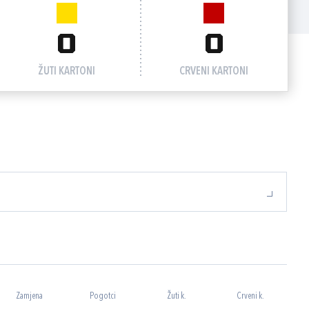
0
0
ŽUTI KARTONI
CRVENI KARTONI
Zamjena
Pogotci
Žuti k.
Crveni k.