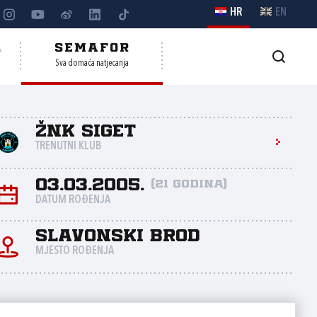
HR
EN
A
SEMAFOR
Sva domaća natjecanja
ŽNK Siget
TRENUTNI KLUB
03.03.2005.
(21 godina)
DATUM ROĐENJA
Slavonski Brod
MJESTO ROĐENJA