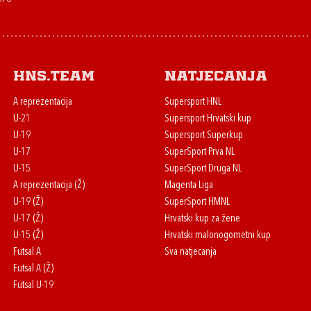
HNS.team
Natjecanja
A reprezentacija
Supersport HNL
U-21
Supersport Hrvatski kup
U-19
Supersport Superkup
U-17
SuperSport Prva NL
U-15
SuperSport Druga NL
A reprezentacija (Ž)
Magenta Liga
U-19 (Ž)
SuperSport HMNL
U-17 (Ž)
Hrvatski kup za žene
U-15 (Ž)
Hrvatski malonogometni kup
Futsal A
Sva natjecanja
Futsal A (Ž)
Futsal U-19