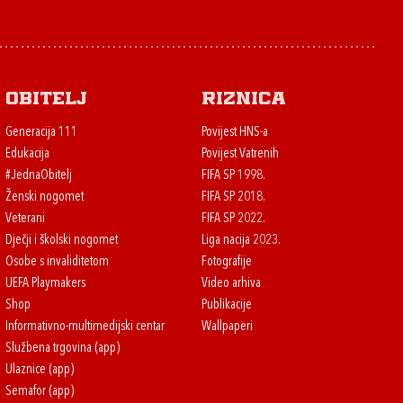
Obitelj
Riznica
Generacija 111
Povijest HNS-a
Edukacija
Povijest Vatrenih
#JednaObitelj
FIFA SP 1998.
Ženski nogomet
FIFA SP 2018.
Veterani
FIFA SP 2022.
Dječji i školski nogomet
Liga nacija 2023.
Osobe s invaliditetom
Fotografije
UEFA Playmakers
Video arhiva
Shop
Publikacije
Informativno-multimedijski centar
Wallpaperi
Službena trgovina (app)
Ulaznice (app)
Semafor (app)