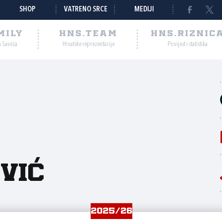
SHOP
VATRENO SRCE
MEDIJI
MILY
HNS.TEAM
HNS.RIZNIC
a Saveza
Hrvatske reprezentacije
Povijest i statistika
vić
2025/26