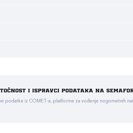
e točnost i ispravci podataka na Semafo
ualne podatke iz COMET-a, platforme za vođenje nogometnih n