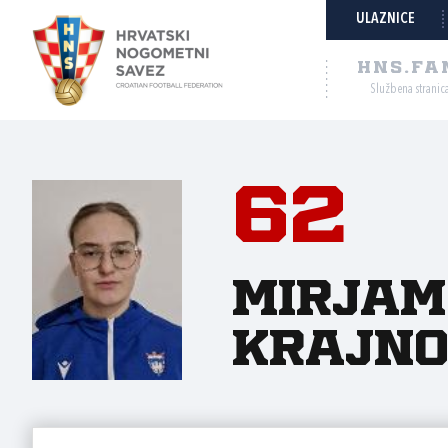
ULAZNICE
HNS.FA
Službena stranic
62
Mirjam
Krajno