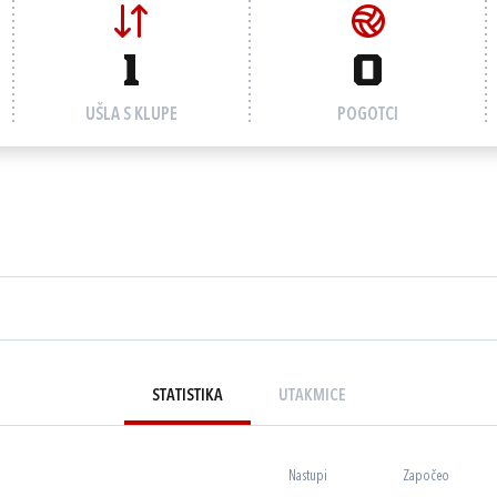
1
0
UŠLA S KLUPE
POGOTCI
STATISTIKA
UTAKMICE
Nastupi
Započeo