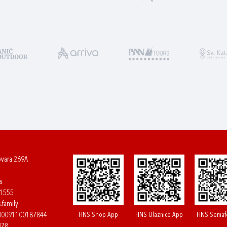
ovara 269A
a
61555
.family
HNS Shop App
HNS Ulaznice App
HNS Semaf
400091100187844
078