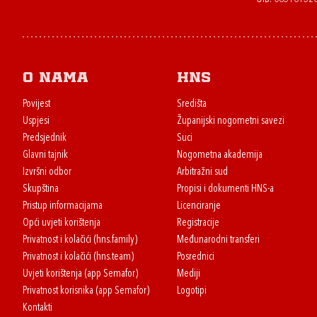
O nama
HNS
Povijest
Središta
Uspjesi
Županijski nogometni savezi
Predsjednik
Suci
Glavni tajnik
Nogometna akademija
Izvršni odbor
Arbitražni sud
Skupština
Propisi i dokumenti HNS-a
Pristup informacijama
Licenciranje
Opći uvjeti korištenja
Registracije
Privatnost i kolačići (hns.family)
Međunarodni transferi
Privatnost i kolačići (hns.team)
Posrednici
Uvjeti korištenja (app Semafor)
Mediji
Privatnost korisnika (app Semafor)
Logotipi
Kontakti