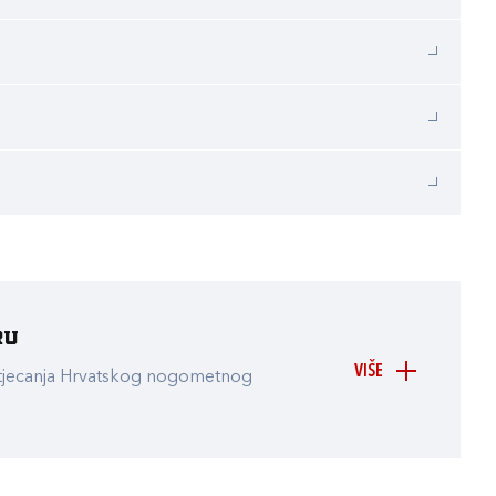
ru
VIŠE
atjecanja Hrvatskog nogometnog