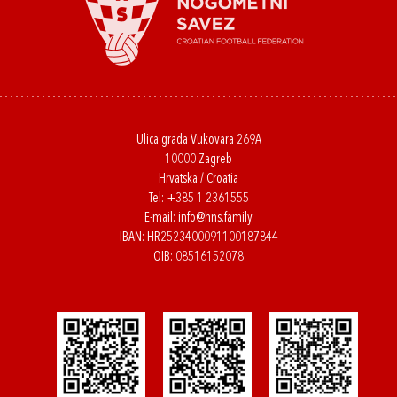
Ulica grada Vukovara 269A
10000 Zagreb
Hrvatska / Croatia
Tel:
+385 1 2361555
E-mail:
info@hns.family
IBAN: HR2523400091100187844
OIB: 08516152078