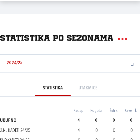
Statistika po sezonama
2024/25
STATISTIKA
UTAKMICE
Nastupi
Pogotci
Žuti k.
Crveni k.
UKUPNO
4
0
0
0
2.NL KADETI 24/25
4
0
0
0