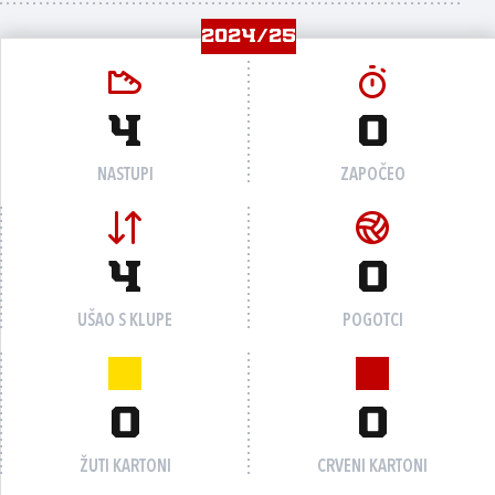
2024/25
4
0
NASTUPI
ZAPOČEO
4
0
UŠAO S KLUPE
POGOTCI
0
0
ŽUTI KARTONI
CRVENI KARTONI