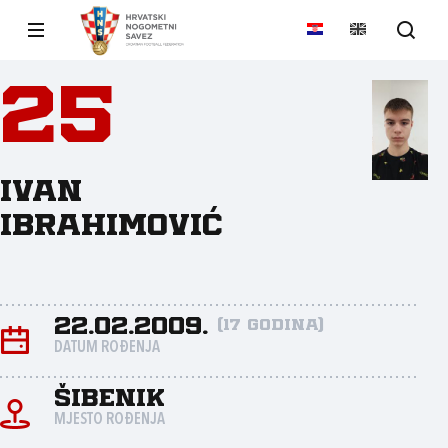
25
Ivan
Ibrahimović
22.02.2009.
(17 godina)
DATUM ROĐENJA
Šibenik
MJESTO ROĐENJA