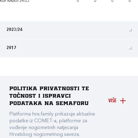
KUP KADETI 24/25
0
0
0
0
2023/24
2017
Politika privatnosti te
točnost i ispravci
VIŠE
podataka na Semaforu
Platforma hns.family prikazuje aktualne
podatke iz COMET-a, platforme za
vođenje nogometnih natjecanja
Hrvatskog nogometnog saveza.