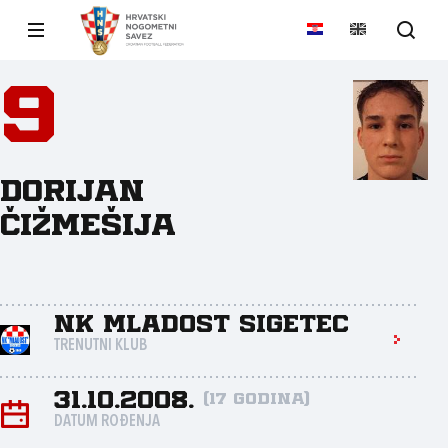
9
Dorijan
Čižmešija
NK Mladost Sigetec
TRENUTNI KLUB
31.10.2008.
(17 godina)
DATUM ROĐENJA