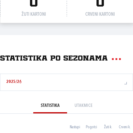
0
0
ŽUTI KARTONI
CRVENI KARTONI
Statistika po sezonama
2025/26
STATISTIKA
UTAKMICE
Nastupi
Pogotci
Žuti k.
Crveni k.