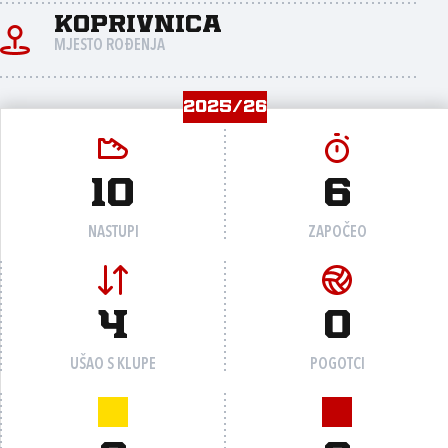
Koprivnica
MJESTO ROĐENJA
2025/26
10
6
NASTUPI
ZAPOČEO
4
0
UŠAO S KLUPE
POGOTCI