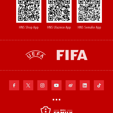
HNS Shop App
HNS Ulaznice App
HNS Semafor App