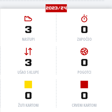
2023/24
3
0
NASTUPI
ZAPOČEO
3
0
UŠAO S KLUPE
POGOTCI
0
0
ŽUTI KARTONI
CRVENI KARTONI