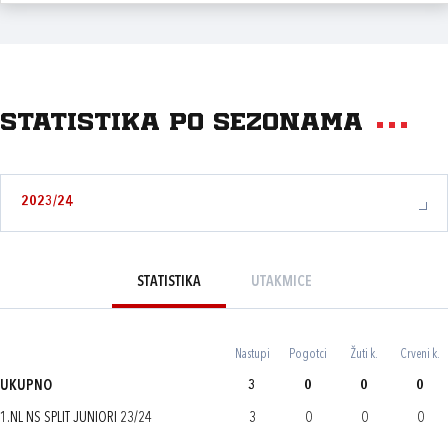
Statistika po sezonama
2023/24
STATISTIKA
UTAKMICE
Nastupi
Pogotci
Žuti k.
Crveni k.
UKUPNO
3
0
0
0
1.NL NS SPLIT JUNIORI 23/24
3
0
0
0