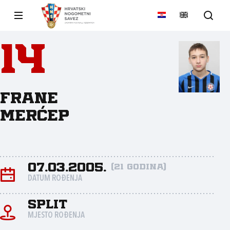
14
Frane
Merćep
07.03.2005.
(21 godina)
DATUM ROĐENJA
Split
MJESTO ROĐENJA