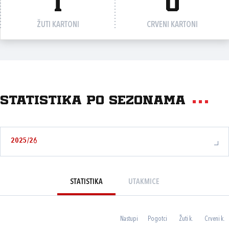
1
0
ŽUTI KARTONI
CRVENI KARTONI
Statistika po sezonama
2025/26
STATISTIKA
UTAKMICE
Nastupi
Pogotci
Žuti k.
Crveni k.