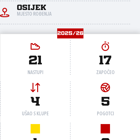
Osijek
MJESTO ROĐENJA
2025/26
21
17
NASTUPI
ZAPOČEO
4
5
UŠAO S KLUPE
POGOTCI