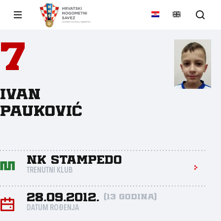
7
Ivan
Pauković
NK Stampedo
TRENUTNI KLUB
28.09.2012.
(13 godina)
DATUM ROĐENJA