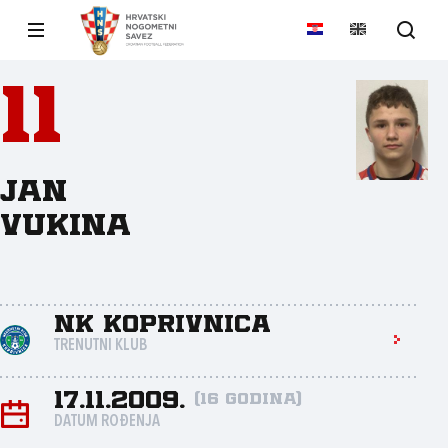
11
Jan
Vukina
NK Koprivnica
TRENUTNI KLUB
17.11.2009.
(16 godina)
DATUM ROĐENJA