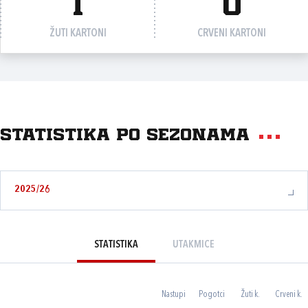
1
0
ŽUTI KARTONI
CRVENI KARTONI
Statistika po sezonama
2025/26
STATISTIKA
UTAKMICE
Nastupi
Pogotci
Žuti k.
Crveni k.