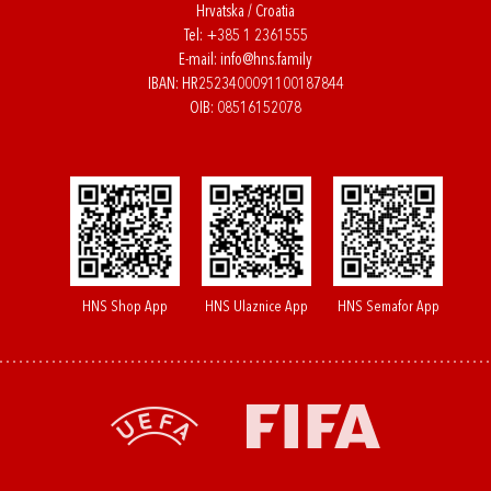
Hrvatska / Croatia
Tel:
+385 1 2361555
E-mail:
info@hns.family
IBAN: HR2523400091100187844
OIB: 08516152078
HNS Shop App
HNS Ulaznice App
HNS Semafor App