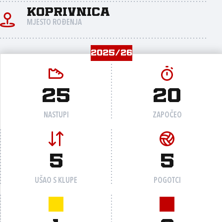
Koprivnica
MJESTO ROĐENJA
2025/26
25
20
NASTUPI
ZAPOČEO
5
5
UŠAO S KLUPE
POGOTCI