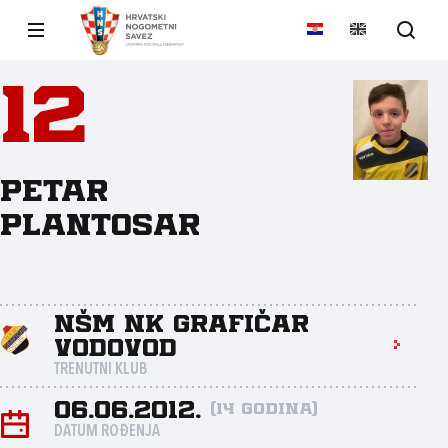
12
Petar
Plantosar
NŠM NK Grafičar
Vodovod
TRENUTNI KLUB
06.06.2012.
(14 godina)
DATUM ROĐENJA