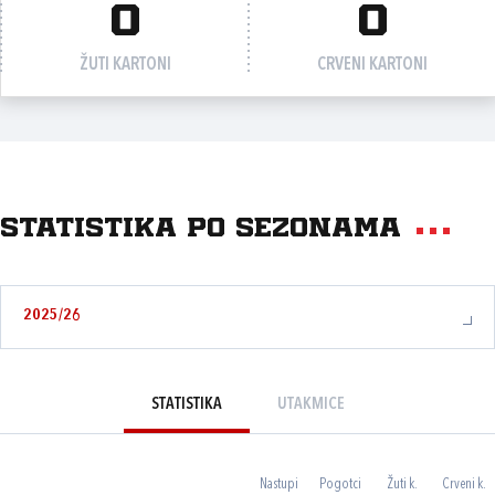
0
0
ŽUTI KARTONI
CRVENI KARTONI
Statistika po sezonama
2025/26
STATISTIKA
UTAKMICE
Nastupi
Pogotci
Žuti k.
Crveni k.