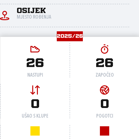
Osijek
MJESTO ROĐENJA
2025/26
26
26
NASTUPI
ZAPOČEO
0
0
UŠAO S KLUPE
POGOTCI