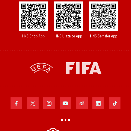
HNS Shop App
HNS Ulaznice App
HNS Semafor App