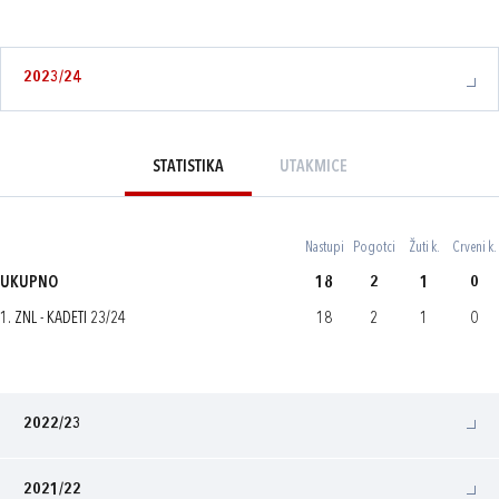
2023/24
STATISTIKA
UTAKMICE
Nastupi
Pogotci
Žuti k.
Crveni k.
UKUPNO
18
2
1
0
1. ZNL - KADETI 23/24
18
2
1
0
2022/23
2021/22