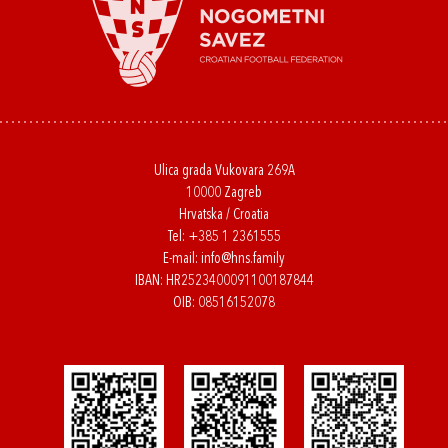
Ulica grada Vukovara 269A
10000 Zagreb
Hrvatska / Croatia
Tel:
+385 1 2361555
E-mail:
info@hns.family
IBAN: HR2523400091100187844
OIB: 08516152078