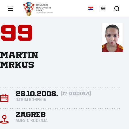
99
Martin
Mrkus
28.10.2008.
(17 godina)
DATUM ROĐENJA
Zagreb
MJESTO ROĐENJA