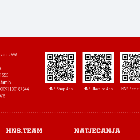
ovara 269A
a
61555
.family
HNS Shop App
HNS Ulaznice App
HNS Semaf
400091100187844
078
HNS.team
Natjecanja