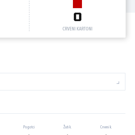
0
CRVENI KARTONI
Pogotci
Žuti k.
Crveni k.