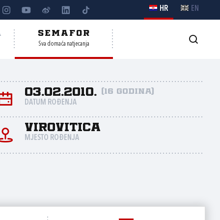
HR
EN
A
SEMAFOR
Sva domaća natjecanja
03.02.2010.
(16 godina)
DATUM ROĐENJA
Virovitica
MJESTO ROĐENJA