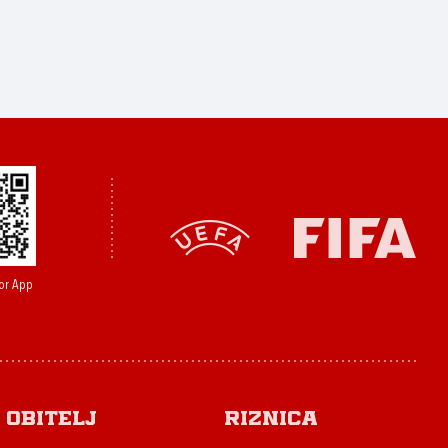
or App
Obitelj
Riznica