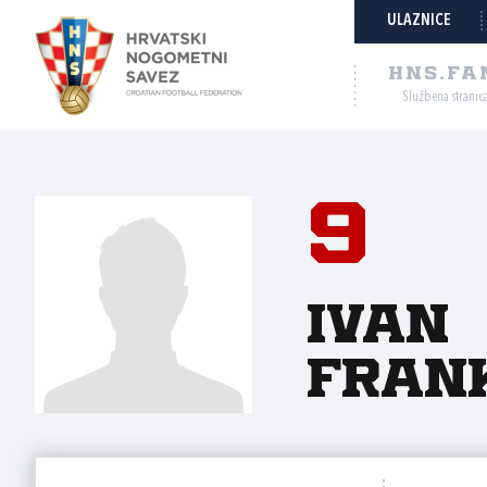
ULAZNICE
HNS.FA
Službena stranic
9
Ivan
Fran