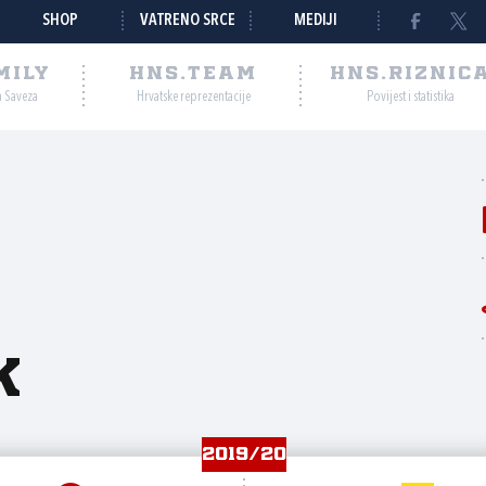
SHOP
VATRENO SRCE
MEDIJI
MILY
HNS.TEAM
HNS.RIZNIC
a Saveza
Hrvatske reprezentacije
Povijest i statistika
k
2019/20