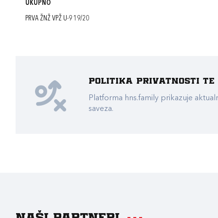
UKUPNO
PRVA ŽNŽ VPŽ U-9 19/20
Politika privatnosti t
Platforma hns.family prikazuje akt
saveza.