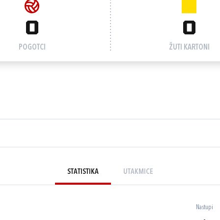
0
0
POGOTCI
ŽUTI KARTONI
STATISTIKA
UTAKMICE
Nastupi