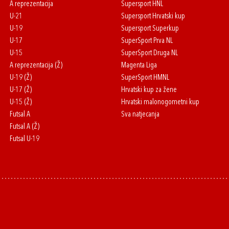
A reprezentacija
Supersport HNL
U-21
Supersport Hrvatski kup
U-19
Supersport Superkup
U-17
SuperSport Prva NL
U-15
SuperSport Druga NL
A reprezentacija (Ž)
Magenta Liga
U-19 (Ž)
SuperSport HMNL
U-17 (Ž)
Hrvatski kup za žene
U-15 (Ž)
Hrvatski malonogometni kup
Futsal A
Sva natjecanja
Futsal A (Ž)
Futsal U-19