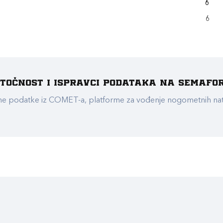
6
6
e točnost i ispravci podataka na Semafo
ualne podatke iz COMET-a, platforme za vođenje nogometnih n