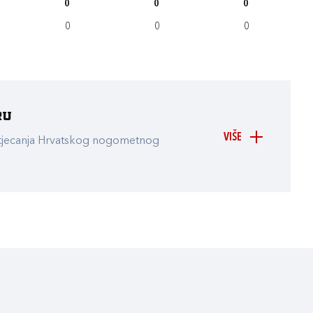
0
0
0
0
0
0
ru
VIŠE
atjecanja Hrvatskog nogometnog