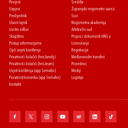
Povijest
Središta
Uspjesi
Županijski nogometni savezi
Predsjednik
Suci
Glavni tajnik
Nogometna akademija
Izvršni odbor
Arbitražni sud
Skupština
Propisi i dokumenti HNS-a
Pristup informacijama
Licenciranje
Opći uvjeti korištenja
Registracije
Privatnost i kolačići (hns.family)
Međunarodni transferi
Privatnost i kolačići (hns.team)
Posrednici
Uvjeti korištenja (app Semafor)
Mediji
Privatnost korisnika (app Semafor)
Logotipi
Kontakti