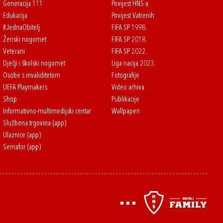
Generacija 111
Povijest HNS-a
Edukacija
Povijest Vatrenih
#JednaObitelj
FIFA SP 1998.
Ženski nogomet
FIFA SP 2018.
Veterani
FIFA SP 2022.
Dječji i školski nogomet
Liga nacija 2023.
Osobe s invaliditetom
Fotografije
UEFA Playmakers
Video arhiva
Shop
Publikacije
Informativno-multimedijski centar
Wallpaperi
Službena trgovina (app)
Ulaznice (app)
Semafor (app)