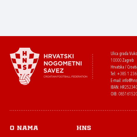
Ulica grada Vuk
10000 Zagreb
Hrvatska / Croati
Tel:
+385 1 23
E-mail:
info@hns
IBAN: HR2523
OIB: 08516152
O nama
HNS