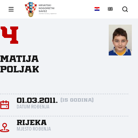
4
Matija
Poljak
01.03.2011.
(15 godina)
DATUM ROĐENJA
Rijeka
MJESTO ROĐENJA