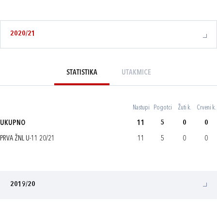
2020/21
STATISTIKA
UTAKMICE
Nastupi
Pogotci
Žuti k.
Crveni k.
UKUPNO
11
5
0
0
PRVA ŽNL U-11 20/21
11
5
0
0
2019/20