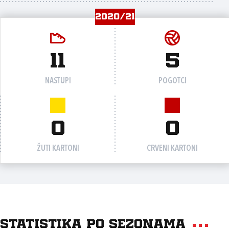
2020/21
11
5
NASTUPI
POGOTCI
0
0
ŽUTI KARTONI
CRVENI KARTONI
Statistika po sezonama