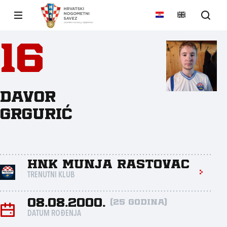
16
Davor
Grgurić
HNK Munja Rastovac
TRENUTNI KLUB
08.08.2000.
(25 godina)
DATUM ROĐENJA