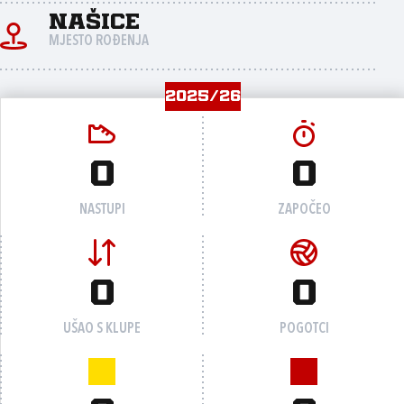
Našice
MJESTO ROĐENJA
2025/26
0
0
NASTUPI
ZAPOČEO
0
0
UŠAO S KLUPE
POGOTCI