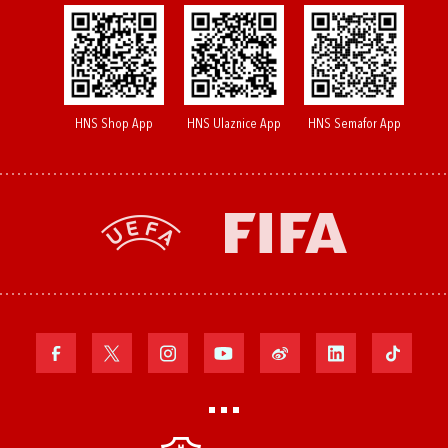
HNS Shop App
HNS Ulaznice App
HNS Semafor App