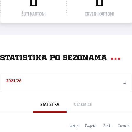
0
0
ŽUTI KARTONI
CRVENI KARTONI
Statistika po sezonama
2025/26
STATISTIKA
UTAKMICE
Nastupi
Pogotci
Žuti k.
Crveni k.