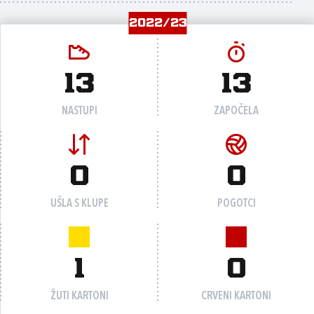
2022/23
13
13
NASTUPI
ZAPOČELA
0
0
UŠLA S KLUPE
POGOTCI
1
0
ŽUTI KARTONI
CRVENI KARTONI