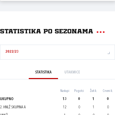
Statistika po sezonama
2022/23
STATISTIKA
UTAKMICE
Nastupi
Pogotci
Žuti k.
Crveni k.
UKUPNO
13
0
1
0
2. HNLŽ SKUPINA A
12
0
1
0