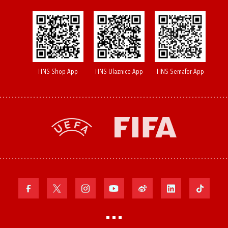
HNS Shop App
HNS Ulaznice App
HNS Semafor App