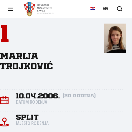
1
Marija
Trojković
10.04.2006.
(20 godina)
DATUM ROĐENJA
Split
MJESTO ROĐENJA