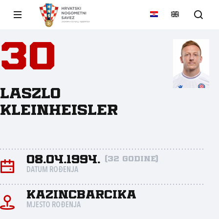
30
Laszlo
Kleinheisler
08.04.1994.
(32 godine)
DATUM ROĐENJA
Kazincbarcika
MJESTO ROĐENJA