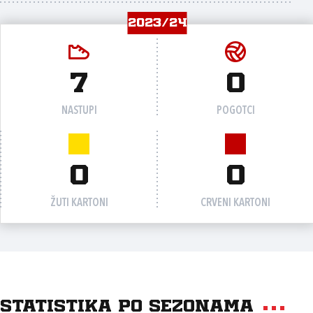
2023/24
7
0
NASTUPI
POGOTCI
0
0
ŽUTI KARTONI
CRVENI KARTONI
Statistika po sezonama