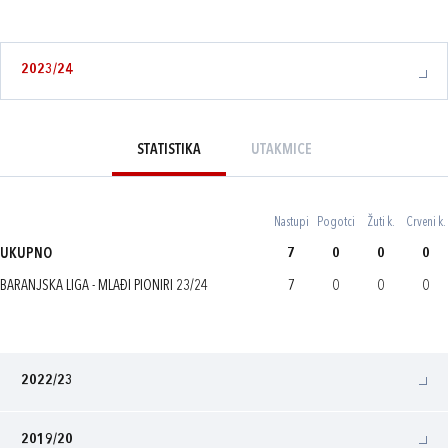
2023/24
STATISTIKA
UTAKMICE
Nastupi
Pogotci
Žuti k.
Crveni k.
UKUPNO
7
0
0
0
BARANJSKA LIGA - MLAĐI PIONIRI 23/24
7
0
0
0
2022/23
2019/20