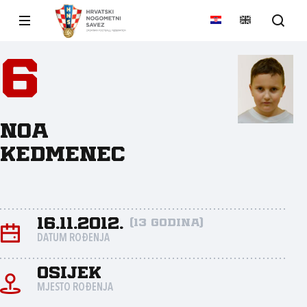
6
Noa
Kedmenec
16.11.2012.
(13 godina)
DATUM ROĐENJA
Osijek
MJESTO ROĐENJA