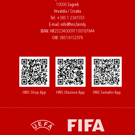
10000 Zagreb
Hrvatska / Croatia
Tel:
+385 1 2361555
E-mail:
info@hns.family
IBAN: HR2523400091100187844
OIB: 08516152078
HNS Shop App
HNS Ulaznice App
HNS Semafor App