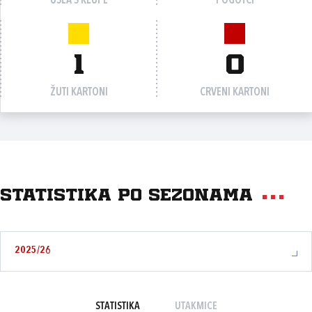
UŠLA S KLUPE
POGOTCI
1
0
ŽUTI KARTONI
CRVENI KARTONI
Statistika po sezonama
2025/26
STATISTIKA
UTAKMICE