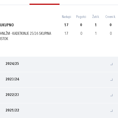
Nastupi
Pogotci
Žuti k.
Crveni k.
UKUPNO
17
0
1
0
HNLŽM - KADETKINJE 25/26 SKUPINA
17
0
1
0
ISTOK
2024/25
2023/24
2022/23
2021/22