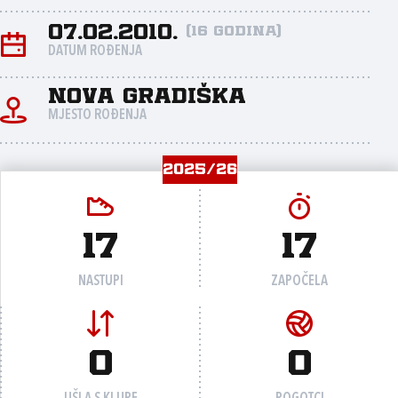
07.02.2010.
(16 godina)
DATUM ROĐENJA
Nova Gradiška
MJESTO ROĐENJA
2025/26
17
17
NASTUPI
ZAPOČELA
0
0