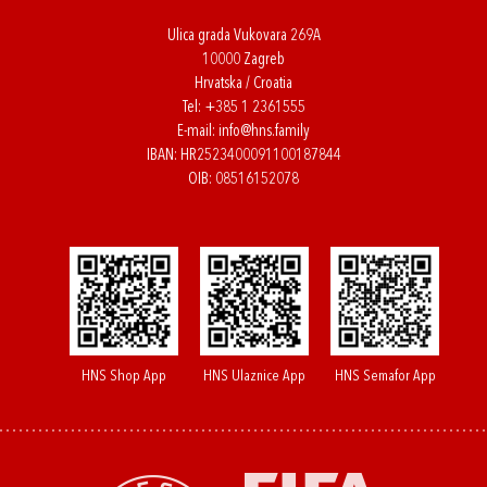
Ulica grada Vukovara 269A
10000 Zagreb
Hrvatska / Croatia
Tel:
+385 1 2361555
E-mail:
info@hns.family
IBAN: HR2523400091100187844
OIB: 08516152078
HNS Shop App
HNS Ulaznice App
HNS Semafor App