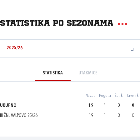
Statistika po sezonama
2025/26
STATISTIKA
UTAKMICE
Nastupi
Pogotci
Žuti k.
Crveni k.
UKUPNO
19
1
3
0
III ŽNL VALPOVO 25/26
19
1
3
0