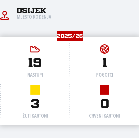
Osijek
MJESTO ROĐENJA
2025/26
19
1
NASTUPI
POGOTCI
3
0
ŽUTI KARTONI
CRVENI KARTONI