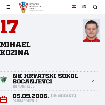
17
Mihael
Kozina
NK Hrvatski Sokol
Bocanjevci
TRENUTNI KLUB
05.09.2006.
(19 godina)
DATUM ROĐENJA