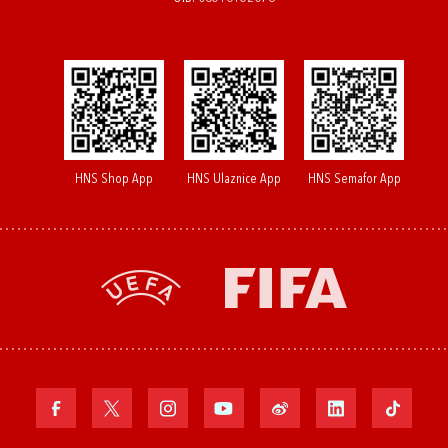
HNS Shop App
HNS Ulaznice App
HNS Semafor App