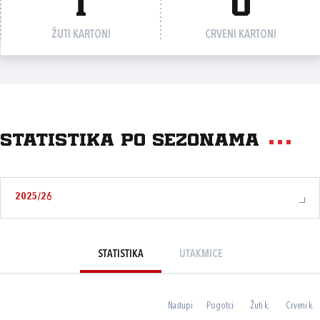
1
0
ŽUTI KARTONI
CRVENI KARTONI
Statistika po sezonama
2025/26
STATISTIKA
UTAKMICE
Nastupi
Pogotci
Žuti k.
Crveni k.