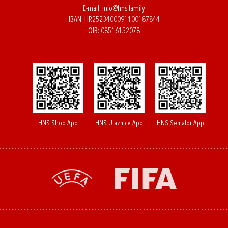
E-mail:
info@hns.family
IBAN: HR2523400091100187844
OIB: 08516152078
HNS Shop App
HNS Ulaznice App
HNS Semafor App