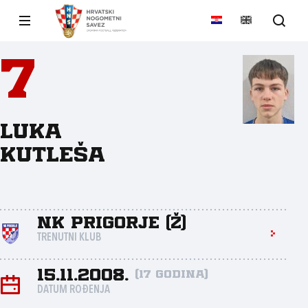
7
Luka
Kutleša
NK Prigorje (Ž)
TRENUTNI KLUB
15.11.2008.
(17 godina)
DATUM ROĐENJA