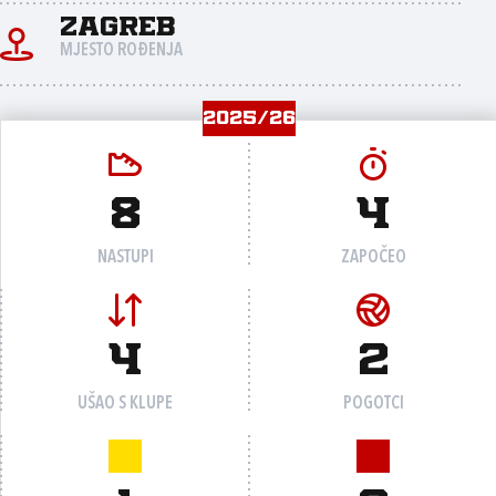
Zagreb
MJESTO ROĐENJA
2025/26
8
4
NASTUPI
ZAPOČEO
4
2
UŠAO S KLUPE
POGOTCI