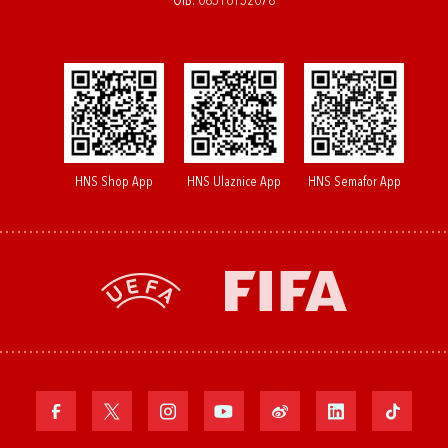
OIB: 08516152078
HNS Shop App
HNS Ulaznice App
HNS Semafor App