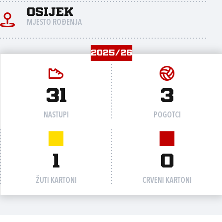
Osijek
MJESTO ROĐENJA
2025/26
31
3
NASTUPI
POGOTCI
1
0
ŽUTI KARTONI
CRVENI KARTONI