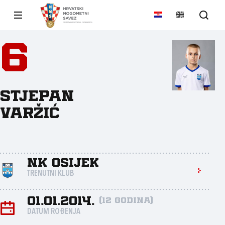
6
Stjepan
Varžić
NK Osijek
TRENUTNI KLUB
01.01.2014.
(12 godina)
DATUM ROĐENJA