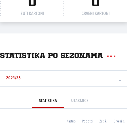
0
0
ŽUTI KARTONI
CRVENI KARTONI
Statistika po sezonama
2025/26
STATISTIKA
UTAKMICE
Nastupi
Pogotci
Žuti k.
Crveni k.