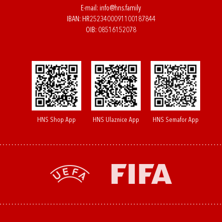
E-mail:
info@hns.family
IBAN: HR2523400091100187844
OIB: 08516152078
HNS Shop App
HNS Ulaznice App
HNS Semafor App