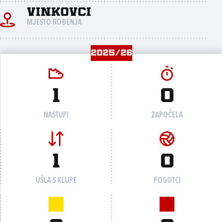
Vinkovci
MJESTO ROĐENJA
2025/26
1
0
NASTUPI
ZAPOČELA
1
0
UŠLA S KLUPE
POGOTCI