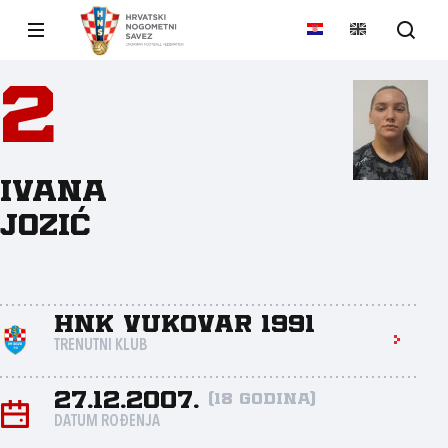
2
Ivana
Jozić
HNK Vukovar 1991
TRENUTNI KLUB
27.12.2007.
(18 godina)
DATUM ROĐENJA