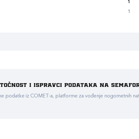
1
1
e točnost i ispravci podataka na Semafo
ualne podatke iz COMET-a, platforme za vođenje nogometnih n