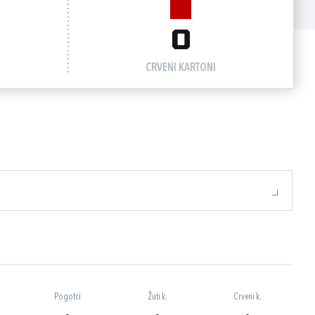
0
CRVENI KARTONI
Pogotci
Žuti k.
Crveni k.