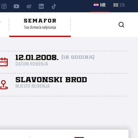
HR
EN
A
SEMAFOR
Sva domaća natjecanja
12.01.2008.
(18 godina)
DATUM ROĐENJA
Slavonski Brod
MJESTO ROĐENJA