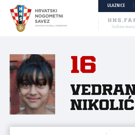
ULAZNICE
HNS.FA
Službena stranic
16
Vedra
Nikolić