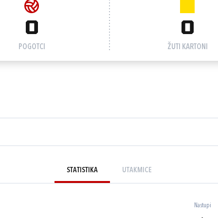
0
0
POGOTCI
ŽUTI KARTONI
STATISTIKA
UTAKMICE
Nastupi