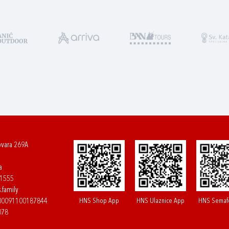
ovara 269A
a
61555
.family
HNS Shop App
HNS Ulaznice App
HNS Semaf
400091100187844
078