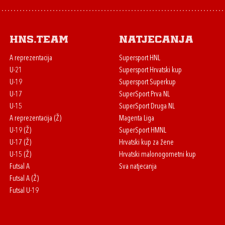
HNS.team
Natjecanja
A reprezentacija
Supersport HNL
U-21
Supersport Hrvatski kup
U-19
Supersport Superkup
U-17
SuperSport Prva NL
U-15
SuperSport Druga NL
A reprezentacija (Ž)
Magenta Liga
U-19 (Ž)
SuperSport HMNL
U-17 (Ž)
Hrvatski kup za žene
U-15 (Ž)
Hrvatski malonogometni kup
Futsal A
Sva natjecanja
Futsal A (Ž)
Futsal U-19