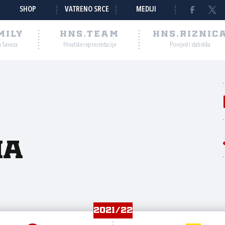
SHOP
VATRENO SRCE
MEDIJI
MILY
HNS.TEAM
HNS.RIZNIC
a Saveza
Hrvatske reprezentacije
Povijest i statistika
na
2021/22