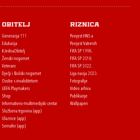
Obitelj
Riznica
Generacija 111
Povijest HNS-a
Edukacija
Povijest Vatrenih
#JednaObitelj
FIFA SP 1998.
Ženski nogomet
FIFA SP 2018.
Veterani
FIFA SP 2022.
Dječji i školski nogomet
Liga nacija 2023.
Osobe s invaliditetom
Fotografije
UEFA Playmakers
Video arhiva
Shop
Publikacije
Informativno-multimedijski centar
Wallpaperi
Službena trgovina (app)
Ulaznice (app)
Semafor (app)