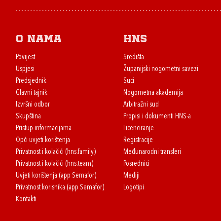
O nama
HNS
Povijest
Središta
Uspjesi
Županijski nogometni savezi
Predsjednik
Suci
Glavni tajnik
Nogometna akademija
Izvršni odbor
Arbitražni sud
Skupština
Propisi i dokumenti HNS-a
Pristup informacijama
Licenciranje
Opći uvjeti korištenja
Registracije
Privatnost i kolačići (hns.family)
Međunarodni transferi
Privatnost i kolačići (hns.team)
Posrednici
Uvjeti korištenja (app Semafor)
Mediji
Privatnost korisnika (app Semafor)
Logotipi
Kontakti