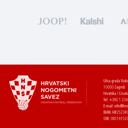
Ulica grada Vuk
10000 Zagreb
Hrvatska / Croati
Tel:
+385 1 23
E-mail:
info@hns
IBAN: HR2523
OIB: 08516152