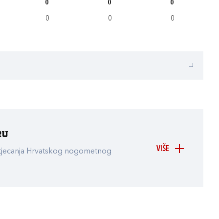
0
0
0
0
0
0
ru
VIŠE
atjecanja Hrvatskog nogometnog