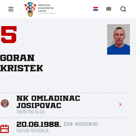
5
Goran
Kristek
NK Omladinac
Josipovac
TRENUTNI KLUB
20.06.1988.
(38 godina)
DATUM ROĐENJA