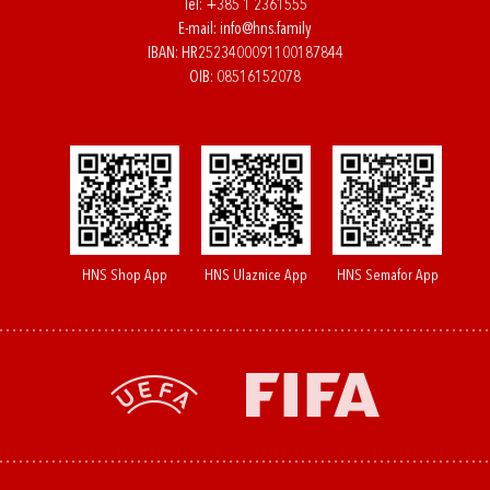
Tel:
+385 1 2361555
E-mail:
info@hns.family
IBAN: HR2523400091100187844
OIB: 08516152078
HNS Shop App
HNS Ulaznice App
HNS Semafor App