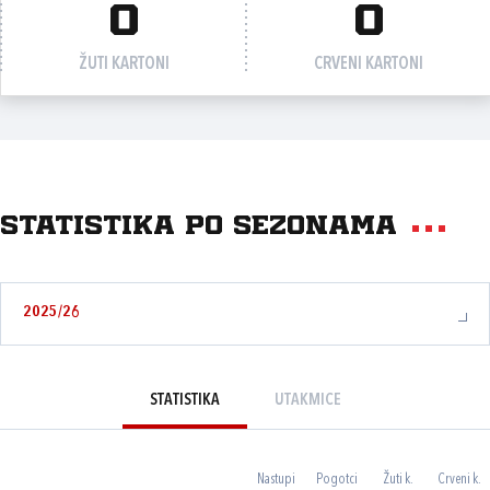
0
0
ŽUTI KARTONI
CRVENI KARTONI
Statistika po sezonama
2025/26
STATISTIKA
UTAKMICE
Nastupi
Pogotci
Žuti k.
Crveni k.