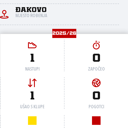
Đakovo
MJESTO ROĐENJA
2025/26
1
0
NASTUPI
ZAPOČEO
1
0
UŠAO S KLUPE
POGOTCI