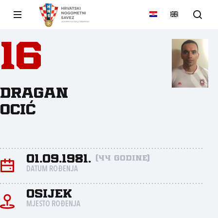
16
Dragan
Ocić
01.09.1981.
(44 godine)
DATUM ROĐENJA
Osijek
MJESTO ROĐENJA