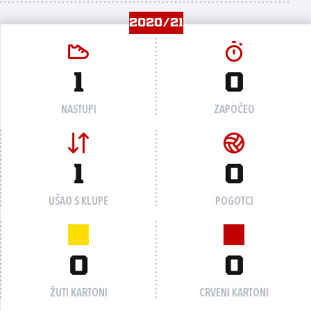
2020/21
1
0
NASTUPI
ZAPOČEO
1
0
UŠAO S KLUPE
POGOTCI
0
0
ŽUTI KARTONI
CRVENI KARTONI