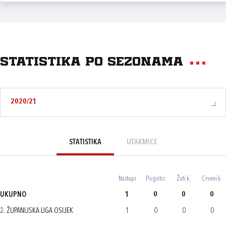
Statistika po sezonama
2020/21
STATISTIKA
UTAKMICE
Nastupi
Pogotci
Žuti k.
Crveni k.
UKUPNO
1
0
0
0
2. ŽUPANIJSKA LIGA OSIJEK
1
0
0
0