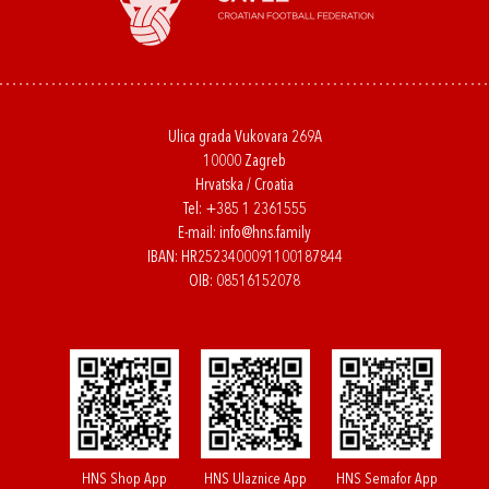
Ulica grada Vukovara 269A
10000 Zagreb
Hrvatska / Croatia
Tel:
+385 1 2361555
E-mail:
info@hns.family
IBAN: HR2523400091100187844
OIB: 08516152078
HNS Shop App
HNS Ulaznice App
HNS Semafor App