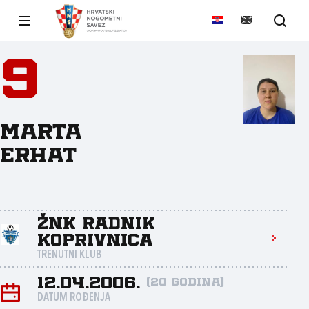
9
Marta
Erhat
ŽNK Radnik
Koprivnica
TRENUTNI KLUB
12.04.2006.
(20 godina)
DATUM ROĐENJA