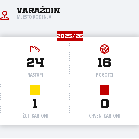
Varaždin
MJESTO ROĐENJA
2025/26
24
16
NASTUPI
POGOTCI
1
0
ŽUTI KARTONI
CRVENI KARTONI