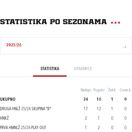
Statistika po sezonama
2025/26
STATISTIKA
UTAKMICE
Nastupi
Pogotci
Žuti k.
Crveni k.
UKUPNO
24
16
1
0
DRUGA HNLŽ 25/26 SKUPINA "B"
17
12
1
0
HNKŽ
2
1
0
0
PRVA HMNLŽ 25/26 PLAY OUT
1
2
0
0