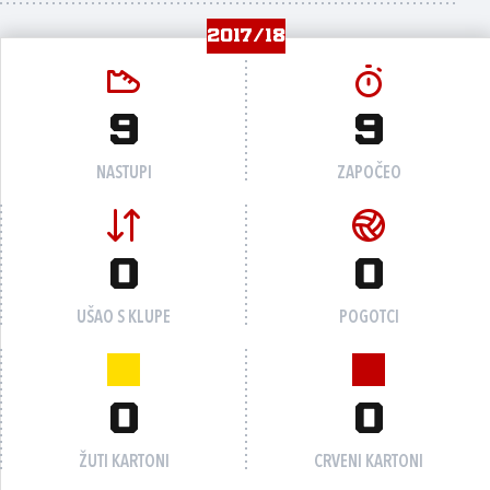
2017/18
9
9
NASTUPI
ZAPOČEO
0
0
UŠAO S KLUPE
POGOTCI
0
0
ŽUTI KARTONI
CRVENI KARTONI