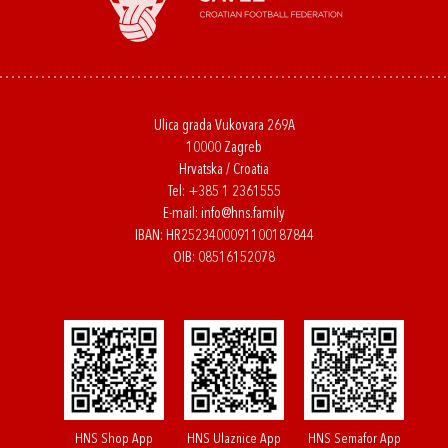
Ulica grada Vukovara 269A
10000 Zagreb
Hrvatska / Croatia
Tel:
+385 1 2361555
E-mail:
info@hns.family
IBAN: HR2523400091100187844
OIB: 08516152078
HNS Shop App
HNS Ulaznice App
HNS Semafor App