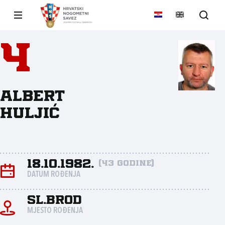
4
Albert
Huljić
18.10.1982.
(43 godine)
DATUM ROĐENJA
Sl.brod
MJESTO ROĐENJA