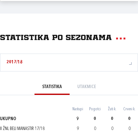
Statistika po sezonama
2017/18
STATISTIKA
UTAKMICE
Nastupi
Pogotci
Žuti k.
Crveni k.
UKUPNO
9
0
0
0
II ŽNL BELI MANASTIR 17/18
9
0
0
0