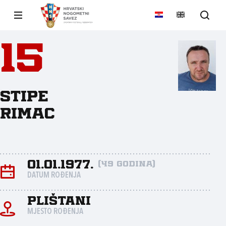
15
Stipe
Rimac
01.01.1977.
(49 godina)
DATUM ROĐENJA
Plištani
MJESTO ROĐENJA