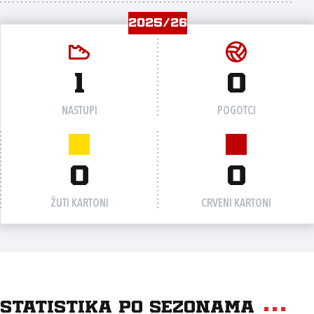
2025/26
1
0
NASTUPI
POGOTCI
0
0
ŽUTI KARTONI
CRVENI KARTONI
Statistika po sezonama