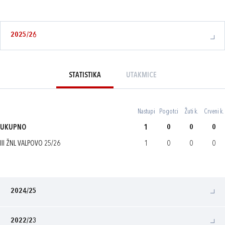
2025/26
STATISTIKA
UTAKMICE
Nastupi
Pogotci
Žuti k.
Crveni k.
UKUPNO
1
0
0
0
III ŽNL VALPOVO 25/26
1
0
0
0
2024/25
2022/23