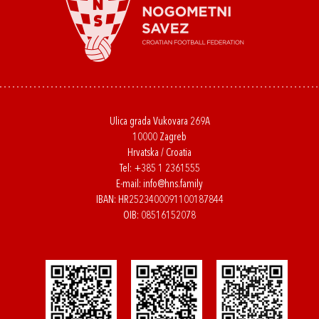
Ulica grada Vukovara 269A
10000 Zagreb
Hrvatska / Croatia
Tel:
+385 1 2361555
E-mail:
info@hns.family
IBAN: HR2523400091100187844
OIB: 08516152078