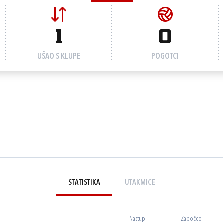
1
0
UŠAO S KLUPE
POGOTCI
STATISTIKA
UTAKMICE
Nastupi
Započeo