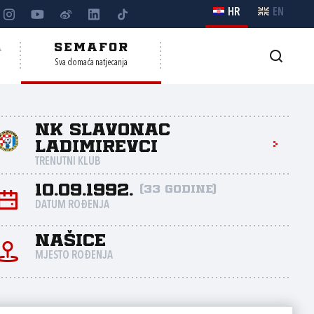
HR
EN
A
SEMAFOR
Sva domaća natjecanja
NK Slavonac
Ladimirevci
TRENUTNI KLUB
10.09.1992.
(33 godine)
DATUM ROĐENJA
Našice
MJESTO ROĐENJA