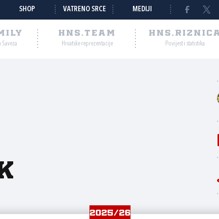
SHOP
VATRENO SRCE
MEDIJI
MILY
HNS.TEAM
HNS.RIZNIC
a Saveza
Hrvatske reprezentacije
Povijest i statistika
k
2025/26