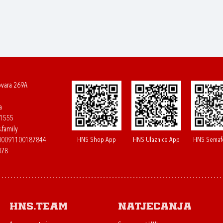
ovara 269A
a
61555
.family
HNS Shop App
HNS Ulaznice App
HNS Semaf
400091100187844
078
HNS.team
Natjecanja