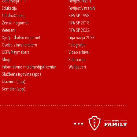
Generacija 111
Povijest HNS-a
Edukacija
Povijest Vatrenih
#JednaObitelj
FIFA SP 1998.
Ženski nogomet
FIFA SP 2018.
Veterani
FIFA SP 2022.
Dječji i školski nogomet
Liga nacija 2023.
Osobe s invaliditetom
Fotografije
UEFA Playmakers
Video arhiva
Shop
Publikacije
Informativno-multimedijski centar
Wallpaperi
Službena trgovina (app)
Ulaznice (app)
Semafor (app)