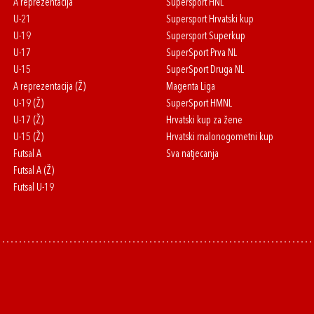
A reprezentacija
Supersport HNL
U-21
Supersport Hrvatski kup
U-19
Supersport Superkup
U-17
SuperSport Prva NL
U-15
SuperSport Druga NL
A reprezentacija (Ž)
Magenta Liga
U-19 (Ž)
SuperSport HMNL
U-17 (Ž)
Hrvatski kup za žene
U-15 (Ž)
Hrvatski malonogometni kup
Futsal A
Sva natjecanja
Futsal A (Ž)
Futsal U-19