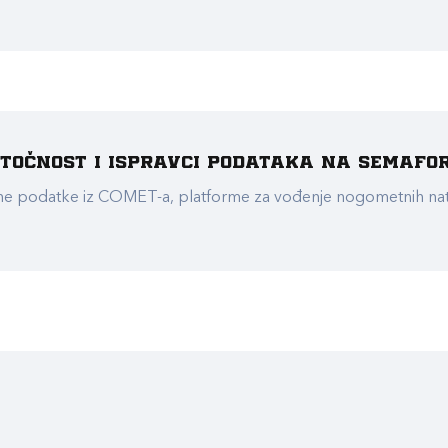
e točnost i ispravci podataka na Semafo
ualne podatke iz COMET-a, platforme za vođenje nogometnih n