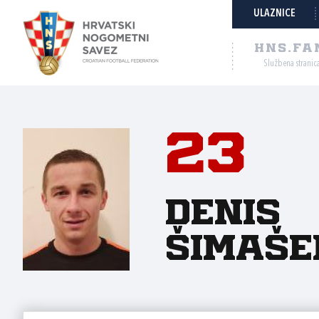
ULAZNICE
HNS.FA
Službena stranic
23
Denis
Šimaše