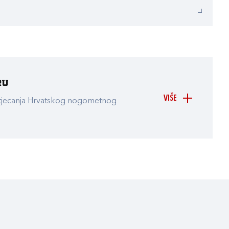
ru
VIŠE
atjecanja Hrvatskog nogometnog