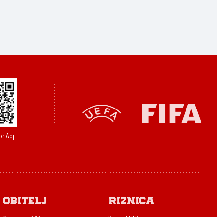
or App
Obitelj
Riznica