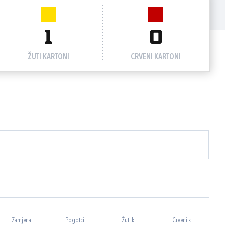
1
0
ŽUTI KARTONI
CRVENI KARTONI
Zamjena
Pogotci
Žuti k.
Crveni k.