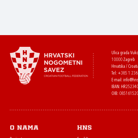
Ulica grada Vuk
10000 Zagreb
Hrvatska / Croati
Tel:
+385 1 23
E-mail:
info@hns
IBAN: HR2523
OIB: 08516152
O nama
HNS