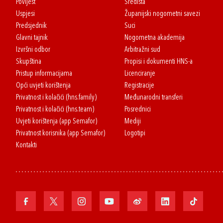
Povijest
Središta
Uspjesi
Županijski nogometni savezi
Predsjednik
Suci
Glavni tajnik
Nogometna akademija
Izvršni odbor
Arbitražni sud
Skupština
Propisi i dokumenti HNS-a
Pristup informacijama
Licenciranje
Opći uvjeti korištenja
Registracije
Privatnost i kolačići (hns.family)
Međunarodni transferi
Privatnost i kolačići (hns.team)
Posrednici
Uvjeti korištenja (app Semafor)
Mediji
Privatnost korisnika (app Semafor)
Logotipi
Kontakti