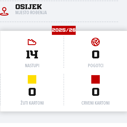
Osijek
MJESTO ROĐENJA
2025/26
14
0
NASTUPI
POGOTCI
0
0
ŽUTI KARTONI
CRVENI KARTONI