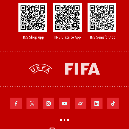
HNS Shop App
HNS Ulaznice App
HNS Semafor App