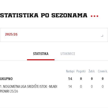
Statistika po sezonama
2025/26
STATISTIKA
UTAKMICE
Nastupi
Pogotci
Žuti k.
Crveni k.
UKUPNO
14
0
0
0
1. NOGOMETNA LIGA SREDIŠTE ISTOK - MLAĐI
14
0
0
0
PIONIRI 25/26