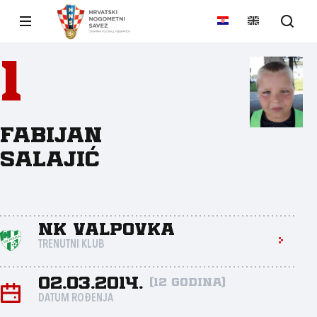
1
Fabijan
Salajić
NK Valpovka
TRENUTNI KLUB
02.03.2014.
(12 godina)
DATUM ROĐENJA