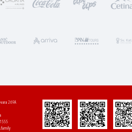
ovara 269A
a
61555
.family