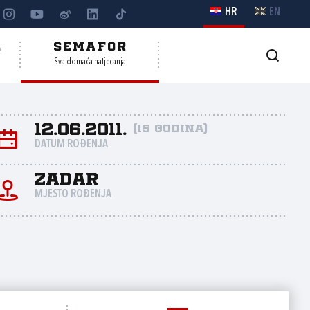
HR
EN
A
SEMAFOR
Sva domaća natjecanja
12.06.2011.
(15 godina)
DATUM ROĐENJA
Zadar
MJESTO ROĐENJA