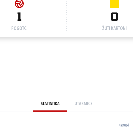
1
0
POGOTCI
ŽUTI KARTONI
STATISTIKA
UTAKMICE
Nastupi