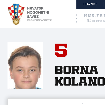
ULAZNICE
HNS.FA
Službena stranic
5
Borna
Kolano