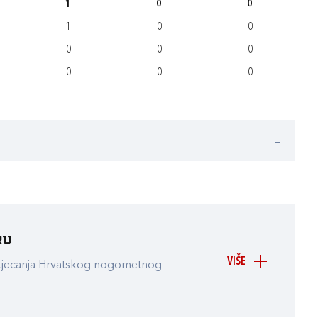
1
0
0
1
0
0
0
0
0
0
0
0
ru
VIŠE
atjecanja Hrvatskog nogometnog