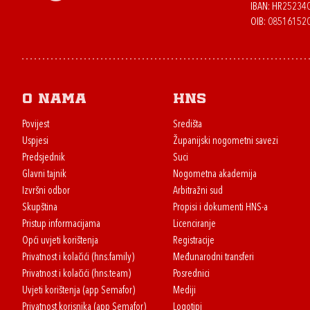
IBAN: HR2523
OIB: 08516152
O nama
HNS
Povijest
Središta
Uspjesi
Županijski nogometni savezi
Predsjednik
Suci
Glavni tajnik
Nogometna akademija
Izvršni odbor
Arbitražni sud
Skupština
Propisi i dokumenti HNS-a
Pristup informacijama
Licenciranje
Opći uvjeti korištenja
Registracije
Privatnost i kolačići (hns.family)
Međunarodni transferi
Privatnost i kolačići (hns.team)
Posrednici
Uvjeti korištenja (app Semafor)
Mediji
Privatnost korisnika (app Semafor)
Logotipi