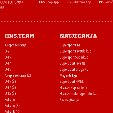
HNS Shop App
HNS Ulaznice App
HNS Semaf
400091100187844
078
HNS.team
Natjecanja
A reprezentacija
Supersport HNL
U-21
Supersport Hrvatski kup
U-19
Supersport Superkup
U-17
SuperSport Prva NL
U-15
SuperSport Druga NL
A reprezentacija (Ž)
Magenta Liga
U-19 (Ž)
SuperSport HMNL
U-17 (Ž)
Hrvatski kup za žene
U-15 (Ž)
Hrvatski malonogometni kup
Futsal A
Sva natjecanja
Futsal A (Ž)
Futsal U-19