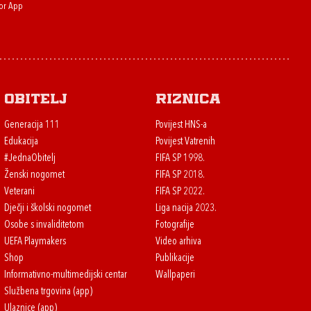
or App
Obitelj
Riznica
Generacija 111
Povijest HNS-a
Edukacija
Povijest Vatrenih
#JednaObitelj
FIFA SP 1998.
Ženski nogomet
FIFA SP 2018.
Veterani
FIFA SP 2022.
Dječji i školski nogomet
Liga nacija 2023.
Osobe s invaliditetom
Fotografije
UEFA Playmakers
Video arhiva
Shop
Publikacije
Informativno-multimedijski centar
Wallpaperi
Službena trgovina (app)
Ulaznice (app)