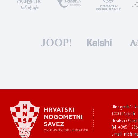
Ulica grada Vuk
10000 Zagreb
Hrvatska / Croati
Tel:
+385 1 23
E-mail:
info@hns