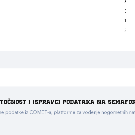
7
3
1
3
e točnost i ispravci podataka na Semafo
ualne podatke iz COMET-a, platforme za vođenje nogometnih n