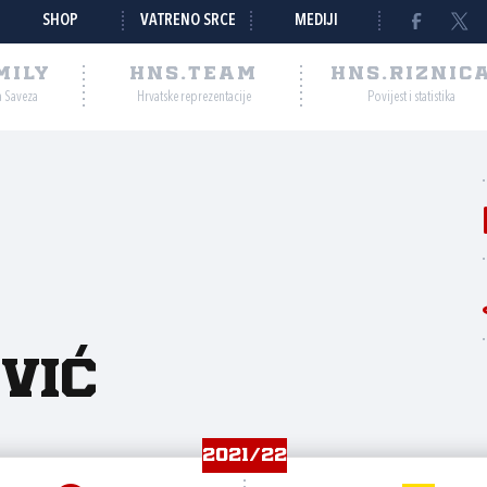
SHOP
VATRENO SRCE
MEDIJI
MILY
HNS.TEAM
HNS.RIZNIC
a Saveza
Hrvatske reprezentacije
Povijest i statistika
vić
2021/22