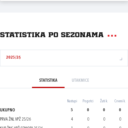
Statistika po sezonama
2025/26
STATISTIKA
UTAKMICE
Nastupi
Pogotci
Žuti k.
Crveni k.
UKUPNO
5
0
0
0
PRVA ŽNL VPŽ 25/26
4
0
0
0