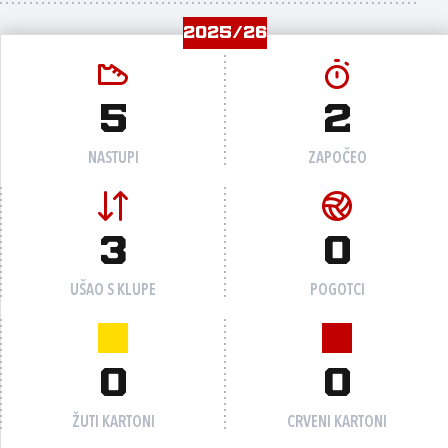
2025/26
5
2
NASTUPI
ZAPOČEO
3
0
UŠAO S KLUPE
POGOTCI
0
0
ŽUTI KARTONI
CRVENI KARTONI