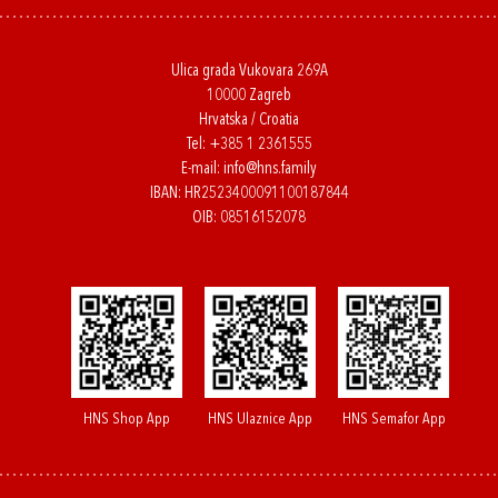
Ulica grada Vukovara 269A
10000 Zagreb
Hrvatska / Croatia
Tel:
+385 1 2361555
E-mail:
info@hns.family
IBAN: HR2523400091100187844
OIB: 08516152078
HNS Shop App
HNS Ulaznice App
HNS Semafor App