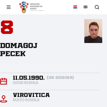
8
Domagoj
Pecek
11.05.1990.
(36 godina)
DATUM ROĐENJA
Virovitica
MJESTO ROĐENJA