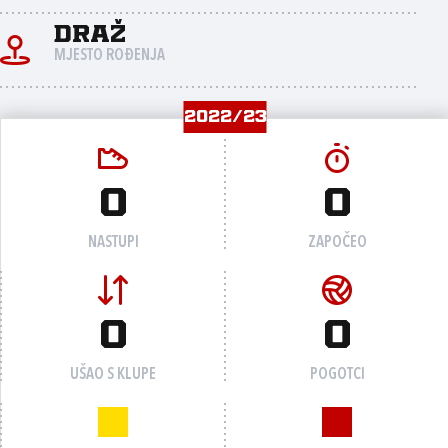
Draž
MJESTO ROĐENJA
2022/23
0
0
NASTUPI
ZAPOČEO
0
0
UŠAO S KLUPE
POGOTCI