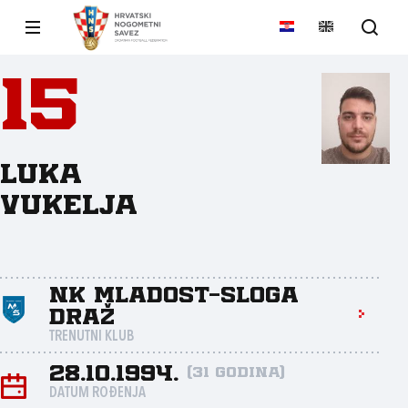
15
Luka
Vukelja
NK Mladost-Sloga
Draž
TRENUTNI KLUB
28.10.1994.
(31 godina)
DATUM ROĐENJA