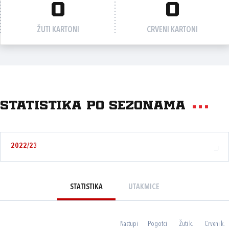
0
0
ŽUTI KARTONI
CRVENI KARTONI
Statistika po sezonama
2022/23
STATISTIKA
UTAKMICE
Nastupi
Pogotci
Žuti k.
Crveni k.