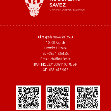
Ulica grada Vukovara 269A
10000 Zagreb
Hrvatska / Croatia
Tel:
+385 1 2361555
E-mail:
info@hns.family
IBAN: HR2523400091100187844
OIB: 08516152078