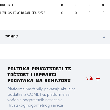
UKUPNO
0
0
0
0
I. ŽNL OSJEČKO-BARANJSKA 22/23
0
0
0
0
2018/19
Politika privatnosti te
točnost i ispravci
VIŠE
podataka na Semaforu
Platforma hns.family prikazuje aktualne
podatke iz COMET-a, platforme za
vođenje nogometnih natjecanja
Hrvatskog nogometnog saveza.