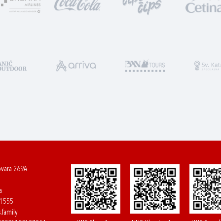
ovara 269A
a
61555
.family