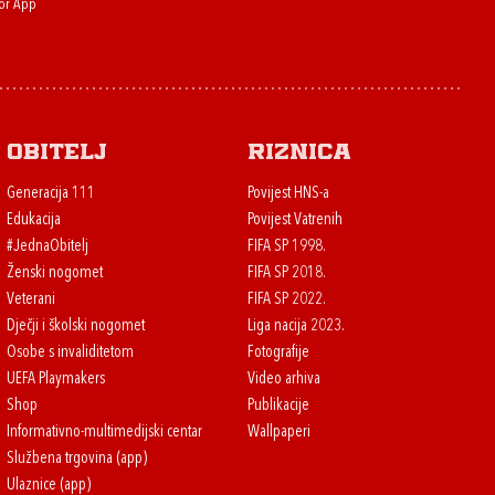
or App
Obitelj
Riznica
Generacija 111
Povijest HNS-a
Edukacija
Povijest Vatrenih
#JednaObitelj
FIFA SP 1998.
Ženski nogomet
FIFA SP 2018.
Veterani
FIFA SP 2022.
Dječji i školski nogomet
Liga nacija 2023.
Osobe s invaliditetom
Fotografije
UEFA Playmakers
Video arhiva
Shop
Publikacije
Informativno-multimedijski centar
Wallpaperi
Službena trgovina (app)
Ulaznice (app)