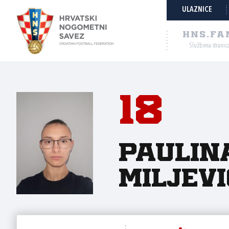
ULAZNICE
HNS.FA
Službena stranic
18
Paulin
Miljevi