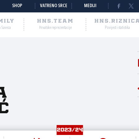
SHOP
VATRENO SRCE
MEDIJI
MILY
HNS.TEAM
HNS.RIZNIC
a Saveza
Hrvatske reprezentacije
Povijest i statistika
a
ć
2023/24