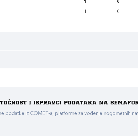
1
0
1
0
e točnost i ispravci podataka na Semafo
ualne podatke iz COMET-a, platforme za vođenje nogometnih n