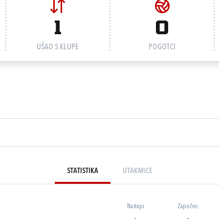
1
0
UŠAO S KLUPE
POGOTCI
STATISTIKA
UTAKMICE
Nastupi
Započeo