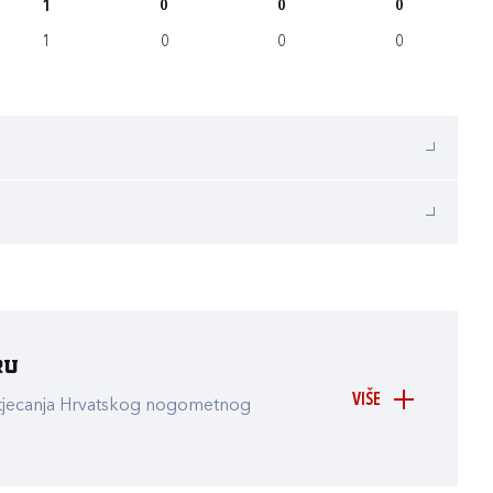
1
0
0
0
1
0
0
0
ru
VIŠE
atjecanja Hrvatskog nogometnog