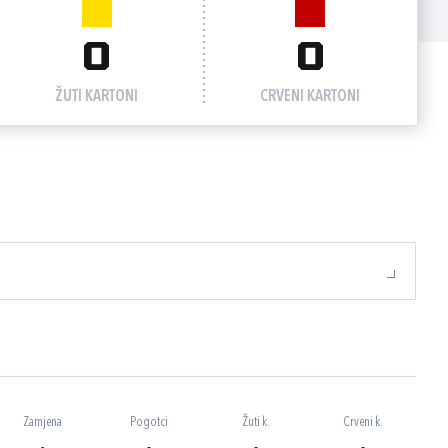
0
0
ŽUTI KARTONI
CRVENI KARTONI
Zamjena
Pogotci
Žuti k.
Crveni k.