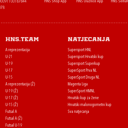
HNS Shop App
HNS Ulaznice App
HNS Semaf
400091100187844
078
HNS.team
Natjecanja
A reprezentacija
Supersport HNL
U-21
Supersport Hrvatski kup
U-19
Supersport Superkup
U-17
SuperSport Prva NL
U-15
SuperSport Druga NL
A reprezentacija (Ž)
Magenta Liga
U-19 (Ž)
SuperSport HMNL
U-17 (Ž)
Hrvatski kup za žene
U-15 (Ž)
Hrvatski malonogometni kup
Futsal A
Sva natjecanja
Futsal A (Ž)
Futsal U-19