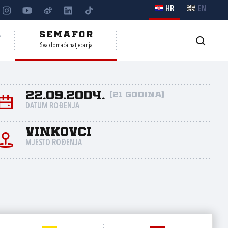
HR
EN
A
SEMAFOR
Sva domaća natjecanja
22.09.2004.
(21 godina)
DATUM ROĐENJA
Vinkovci
MJESTO ROĐENJA