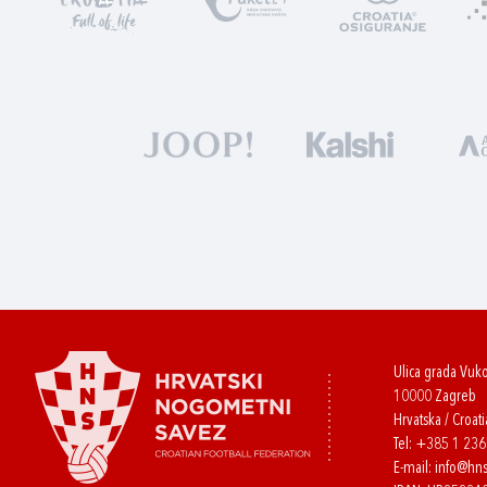
Ulica grada Vuk
10000 Zagreb
Hrvatska / Croati
Tel:
+385 1 23
E-mail:
info@hns