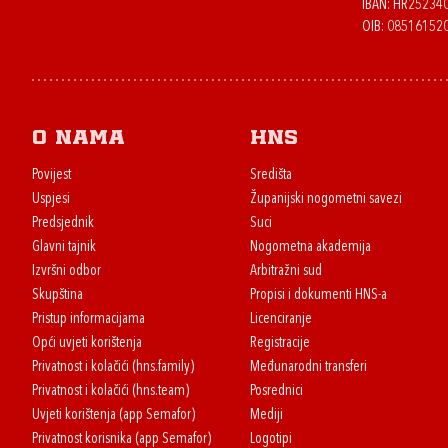
IBAN: HR2523
OIB: 08516152
O nama
HNS
Povijest
Središta
Uspjesi
Županijski nogometni savezi
Predsjednik
Suci
Glavni tajnik
Nogometna akademija
Izvršni odbor
Arbitražni sud
Skupština
Propisi i dokumenti HNS-a
Pristup informacijama
Licenciranje
Opći uvjeti korištenja
Registracije
Privatnost i kolačići (hns.family)
Međunarodni transferi
Privatnost i kolačići (hns.team)
Posrednici
Uvjeti korištenja (app Semafor)
Mediji
Privatnost korisnika (app Semafor)
Logotipi