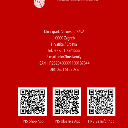
Ulica grada Vukovara 269A
10000 Zagreb
Hrvatska / Croatia
Tel:
+385 1 2361555
E-mail:
info@hns.family
IBAN: HR2523400091100187844
OIB: 08516152078
HNS Shop App
HNS Ulaznice App
HNS Semafor App