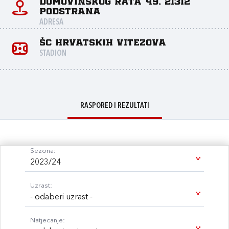
Domovinskog rata 49, 21312
Podstrana
ADRESA
ŠC Hrvatskih vitezova
STADION
RASPORED I REZULTATI
Sezona:
2023/24
Uzrast:
- odaberi uzrast -
Natjecanje: