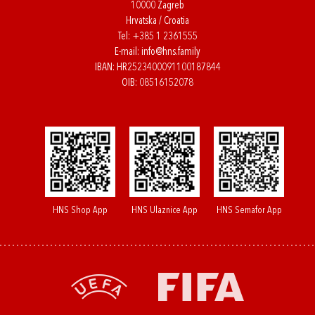
10000 Zagreb
Hrvatska / Croatia
Tel:
+385 1 2361555
E-mail:
info@hns.family
IBAN: HR2523400091100187844
OIB: 08516152078
HNS Shop App
HNS Ulaznice App
HNS Semafor App