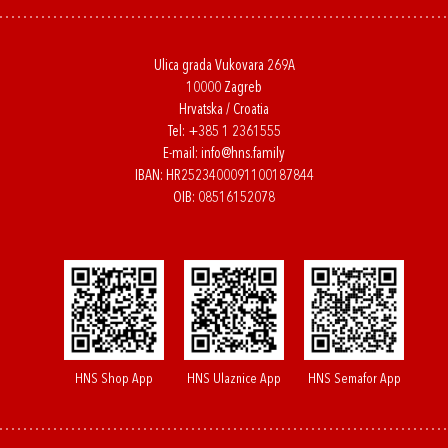
Ulica grada Vukovara 269A
10000 Zagreb
Hrvatska / Croatia
Tel:
+385 1 2361555
E-mail:
info@hns.family
IBAN: HR2523400091100187844
OIB: 08516152078
HNS Shop App
HNS Ulaznice App
HNS Semafor App