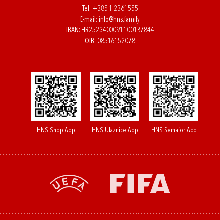
Tel:
+385 1 2361555
E-mail:
info@hns.family
IBAN: HR2523400091100187844
OIB: 08516152078
HNS Shop App
HNS Ulaznice App
HNS Semafor App