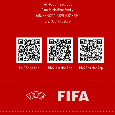
Tel:
+385 1 2361555
E-mail:
info@hns.family
IBAN: HR2523400091100187844
OIB: 08516152078
HNS Shop App
HNS Ulaznice App
HNS Semafor App