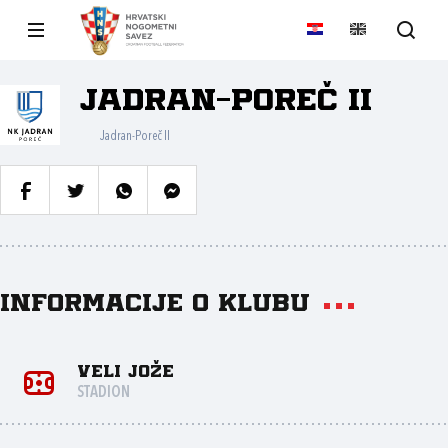
Jadran-Poreč II
Jadran-Poreč II
Informacije o klubu
Veli Jože
STADION