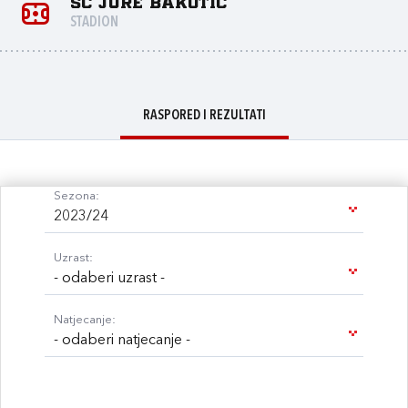
SC Jure Bakotić
STADION
RASPORED I REZULTATI
Sezona:
2023/24
Uzrast:
- odaberi uzrast -
Natjecanje:
- odaberi natjecanje -