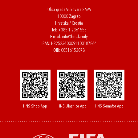
Ulica grada Vukovara 269A
10000 Zagreb
Hrvatska / Croatia
Tel:
+385 1 2361555
E-mail:
info@hns.family
IBAN: HR2523400091100187844
OIB: 08516152078
HNS Shop App
HNS Ulaznice App
HNS Semafor App