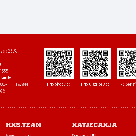
ovara 269A
a
61555
.family
HNS Shop App
HNS Ulaznice App
HNS Semaf
400091100187844
078
HNS.team
Natjecanja