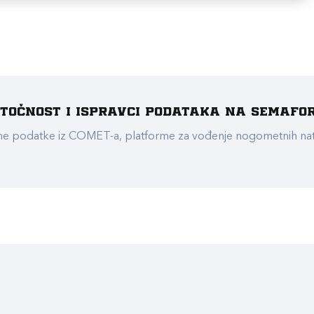
e točnost i ispravci podataka na Semafo
ualne podatke iz COMET-a, platforme za vođenje nogometnih n