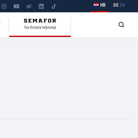
HR
EN
A
SEMAFOR
Sva domaća natjecanja