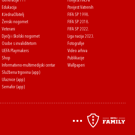
Generacija 111
Povijest HNS-a
Edukacija
Povijest Vatrenih
#JednaObitelj
FIFA SP 1998.
Ženski nogomet
FIFA SP 2018.
Veterani
FIFA SP 2022.
Dječji i školski nogomet
Liga nacija 2023.
Osobe s invaliditetom
Fotografije
UEFA Playmakers
Video arhiva
Shop
Publikacije
Informativno-multimedijski centar
Wallpaperi
Službena trgovina (app)
Ulaznice (app)
Semafor (app)