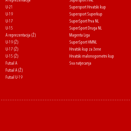
A reprezentacija
Supersport HNL
U-21
Supersport Hrvatski kup
U-19
Supersport Superkup
U-17
SuperSport Prva NL
U-15
SuperSport Druga NL
A reprezentacija (Ž)
Magenta Liga
U-19 (Ž)
SuperSport HMNL
U-17 (Ž)
Hrvatski kup za žene
U-15 (Ž)
Hrvatski malonogometni kup
Futsal A
Sva natjecanja
Futsal A (Ž)
Futsal U-19