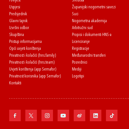
Povijest
Središta
Uspjesi
Županijski nogometni savezi
Predsjednik
Suci
Glavni tajnik
Nogometna akademija
Izvršni odbor
Arbitražni sud
Skupština
Propisi i dokumenti HNS-a
Pristup informacijama
Licenciranje
Opći uvjeti korištenja
Registracije
Privatnost i kolačići (hns.family)
Međunarodni transferi
Privatnost i kolačići (hns.team)
Posrednici
Uvjeti korištenja (app Semafor)
Mediji
Privatnost korisnika (app Semafor)
Logotipi
Kontakti