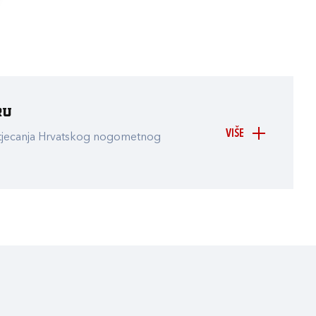
ru
VIŠE
atjecanja Hrvatskog nogometnog