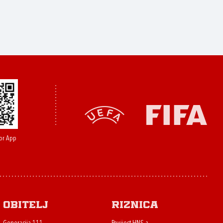
or App
Obitelj
Riznica