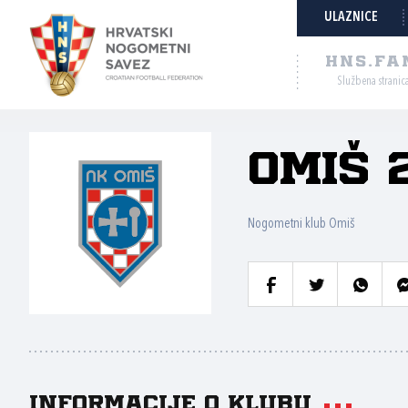
ULAZNICE
HNS.FA
Službena stranic
Omiš 
Nogometni klub Omiš
Informacije o klubu