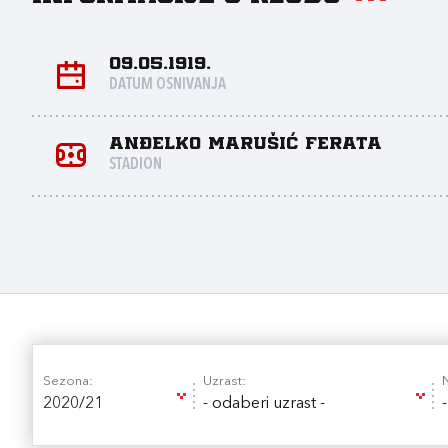
09.05.1919.
DATUM OSNIVANJA
Anđelko Marušić Ferata
STADION
Sezona:
Uzrast:
2020/21
- odaberi uzrast -