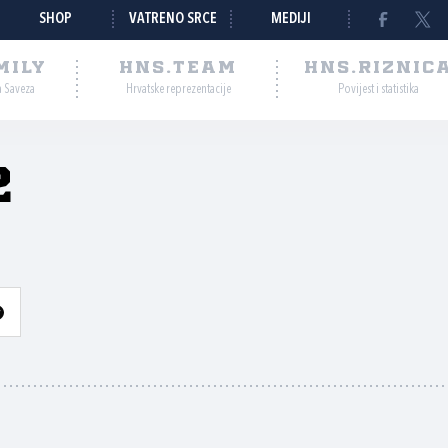
SHOP
VATRENO SRCE
MEDIJI
MILY
HNS.TEAM
HNS.RIZNIC
a Saveza
Hrvatske reprezentacije
Povijest i statistika
2