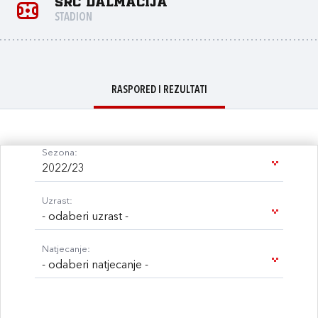
ŠRC Dalmacija
STADION
RASPORED I REZULTATI
Sezona:
2022/23
Uzrast:
- odaberi uzrast -
Natjecanje:
- odaberi natjecanje -