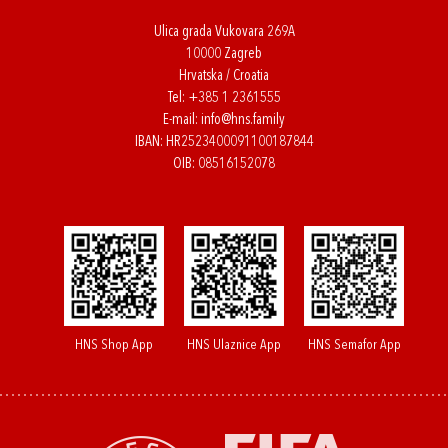
Ulica grada Vukovara 269A
10000 Zagreb
Hrvatska / Croatia
Tel:
+385 1 2361555
E-mail:
info@hns.family
IBAN: HR2523400091100187844
OIB: 08516152078
HNS Shop App
HNS Ulaznice App
HNS Semafor App