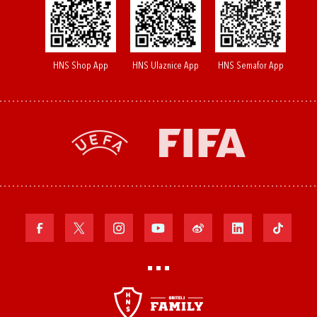
HNS Shop App
HNS Ulaznice App
HNS Semafor App