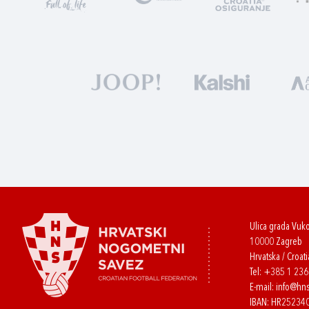
Ulica grada Vuk
10000 Zagreb
Hrvatska / Croati
Tel:
+385 1 23
E-mail:
info@hns
IBAN: HR2523