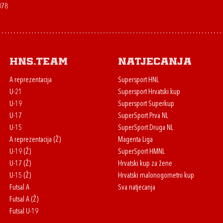
078
HNS.team
Natjecanja
A reprezentacija
Supersport HNL
U-21
Supersport Hrvatski kup
U-19
Supersport Superkup
U-17
SuperSport Prva NL
U-15
SuperSport Druga NL
A reprezentacija (Ž)
Magenta Liga
U-19 (Ž)
SuperSport HMNL
U-17 (Ž)
Hrvatski kup za žene
U-15 (Ž)
Hrvatski malonogometni kup
Futsal A
Sva natjecanja
Futsal A (Ž)
Futsal U-19