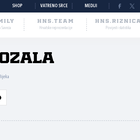
SHOP
VATRENO SRCE
MEDIJI
MILY
HNS.TEAM
HNS.RIZNIC
a Saveza
Hrvatske reprezentacije
Povijest i statistika
ozala
Rijeka