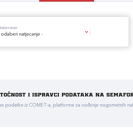
Natjecanje:
- odaberi natjecanje -
e točnost i ispravci podataka na Semafo
ualne podatke iz COMET-a, platforme za vođenje nogometnih n