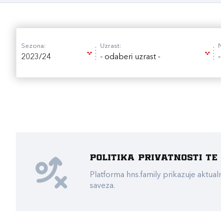
Sezona:
Uzrast:
2023/24
- odaberi uzrast -
Politika privatnosti t
Platforma hns.family prikazuje akt
saveza.