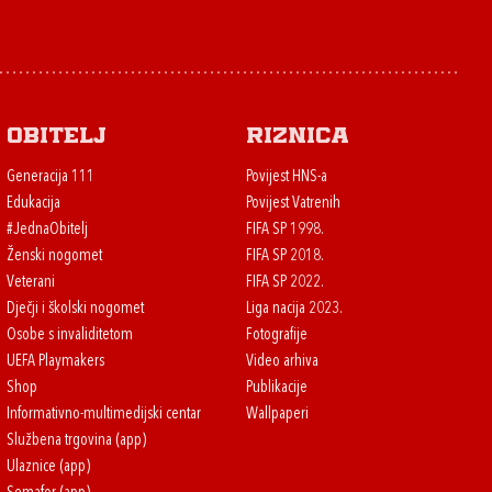
Obitelj
Riznica
Generacija 111
Povijest HNS-a
Edukacija
Povijest Vatrenih
#JednaObitelj
FIFA SP 1998.
Ženski nogomet
FIFA SP 2018.
Veterani
FIFA SP 2022.
Dječji i školski nogomet
Liga nacija 2023.
Osobe s invaliditetom
Fotografije
UEFA Playmakers
Video arhiva
Shop
Publikacije
Informativno-multimedijski centar
Wallpaperi
Službena trgovina (app)
Ulaznice (app)