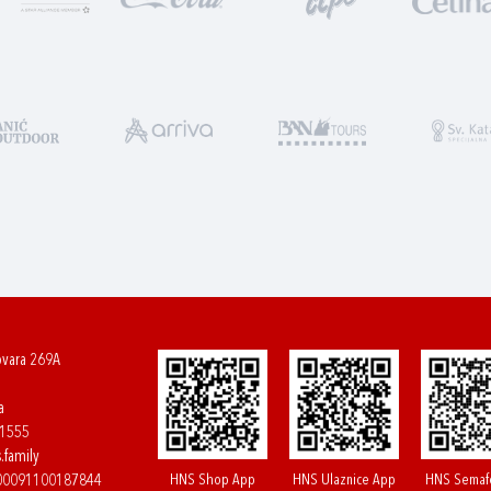
ovara 269A
a
61555
.family
HNS Shop App
HNS Ulaznice App
HNS Semaf
400091100187844