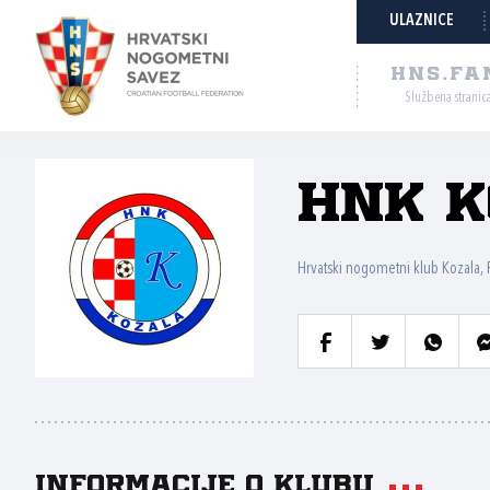
ULAZNICE
HNS.FA
Službena stranic
HNK K
Hrvatski nogometni klub Kozala, 
Informacije o klubu