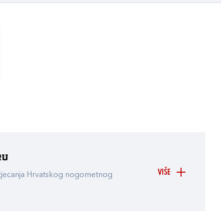
ru
VIŠE
atjecanja Hrvatskog nogometnog