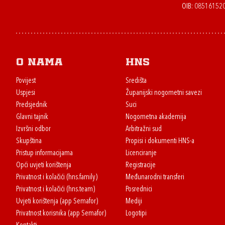
OIB: 08516152
O nama
HNS
Povijest
Središta
Uspjesi
Županijski nogometni savezi
Predsjednik
Suci
Glavni tajnik
Nogometna akademija
Izvršni odbor
Arbitražni sud
Skupština
Propisi i dokumenti HNS-a
Pristup informacijama
Licenciranje
Opći uvjeti korištenja
Registracije
Privatnost i kolačići (hns.family)
Međunarodni transferi
Privatnost i kolačići (hns.team)
Posrednici
Uvjeti korištenja (app Semafor)
Mediji
Privatnost korisnika (app Semafor)
Logotipi