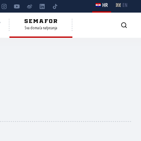
HR
EN
A
SEMAFOR
Sva domaća natjecanja