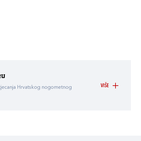
ru
VIŠE
atjecanja Hrvatskog nogometnog