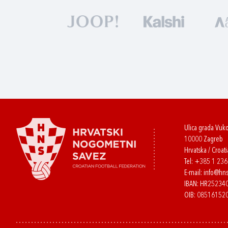
Ulica grada Vuk
10000 Zagreb
Hrvatska / Croati
Tel:
+385 1 23
E-mail:
info@hns
IBAN: HR2523
OIB: 08516152