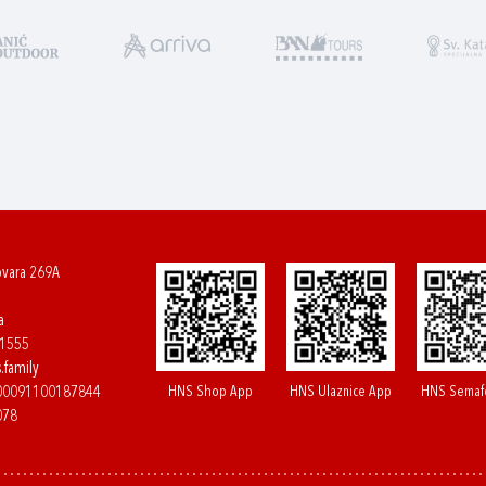
ovara 269A
a
61555
.family
HNS Shop App
HNS Ulaznice App
HNS Semaf
400091100187844
078