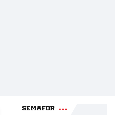
A
Semafor