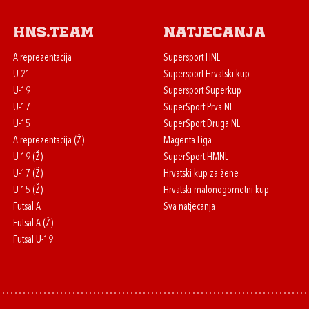
HNS.team
Natjecanja
A reprezentacija
Supersport HNL
U-21
Supersport Hrvatski kup
U-19
Supersport Superkup
U-17
SuperSport Prva NL
U-15
SuperSport Druga NL
A reprezentacija (Ž)
Magenta Liga
U-19 (Ž)
SuperSport HMNL
U-17 (Ž)
Hrvatski kup za žene
U-15 (Ž)
Hrvatski malonogometni kup
Futsal A
Sva natjecanja
Futsal A (Ž)
Futsal U-19