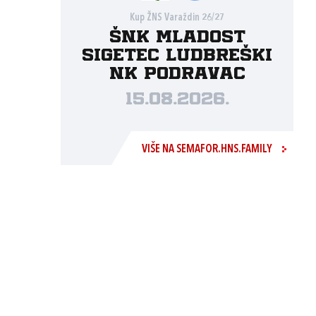
Kup ŽNS Varaždin 26/27
ŠNK Mladost
Sigetec Ludbreški
NK Podravac
15.08.2026.
VIŠE NA SEMAFOR.HNS.FAMILY