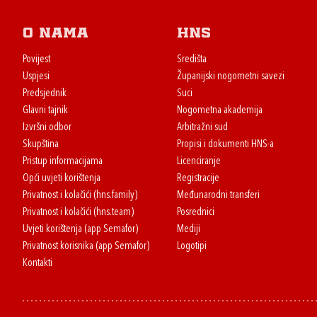
O nama
HNS
Povijest
Središta
Uspjesi
Županijski nogometni savezi
Predsjednik
Suci
Glavni tajnik
Nogometna akademija
Izvršni odbor
Arbitražni sud
Skupština
Propisi i dokumenti HNS-a
Pristup informacijama
Licenciranje
Opći uvjeti korištenja
Registracije
Privatnost i kolačići (hns.family)
Međunarodni transferi
Privatnost i kolačići (hns.team)
Posrednici
Uvjeti korištenja (app Semafor)
Mediji
Privatnost korisnika (app Semafor)
Logotipi
Kontakti