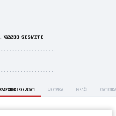
, 42233 Sesvete
RASPORED I REZULTATI
LJESTVICA
IGRAČI
STATISTIK