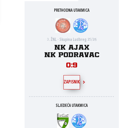
PRETHODNA UTAKMICA
3. ŽNL - Skupina Ludbreg 25/26
NK Ajax
NK Podravac
0:9
ZAPISNIK
SLJEDEĆA UTAKMICA