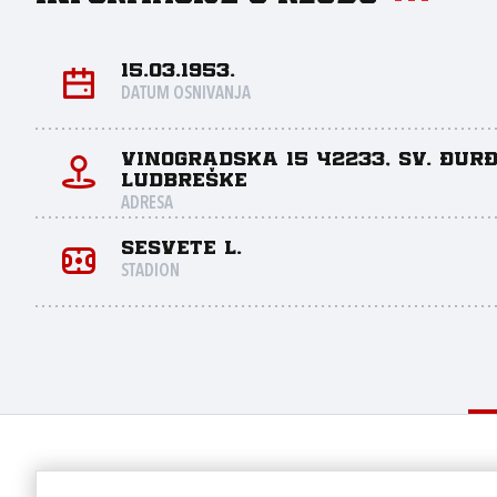
15.03.1953.
DATUM OSNIVANJA
Vinogradska 15 42233, Sv. Đurđ
Ludbreške
ADRESA
Sesvete L.
STADION