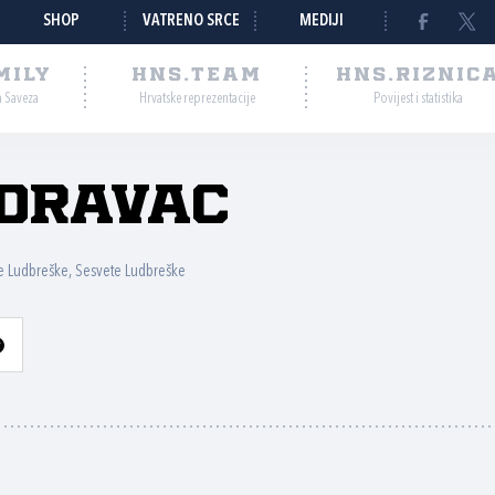
SHOP
VATRENO SRCE
MEDIJI
MILY
HNS.TEAM
HNS.RIZNIC
a Saveza
Hrvatske reprezentacije
Povijest i statistika
dravac
e Ludbreške, Sesvete Ludbreške