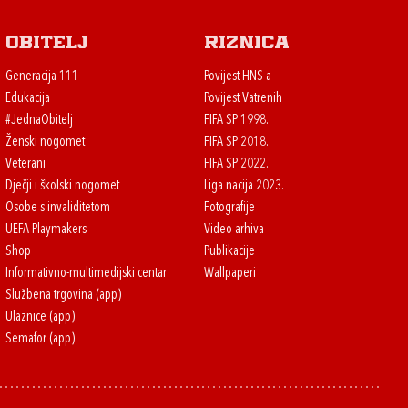
Obitelj
Riznica
Generacija 111
Povijest HNS-a
Edukacija
Povijest Vatrenih
#JednaObitelj
FIFA SP 1998.
Ženski nogomet
FIFA SP 2018.
Veterani
FIFA SP 2022.
Dječji i školski nogomet
Liga nacija 2023.
Osobe s invaliditetom
Fotografije
UEFA Playmakers
Video arhiva
Shop
Publikacije
Informativno-multimedijski centar
Wallpaperi
Službena trgovina (app)
Ulaznice (app)
Semafor (app)