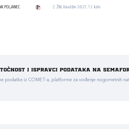
NK POLJANEC
2. ŽNL Varaždin 26/27, 13. kolo
e točnost i ispravci podataka na Semafo
ualne podatke iz COMET-a, platforme za vođenje nogometnih n