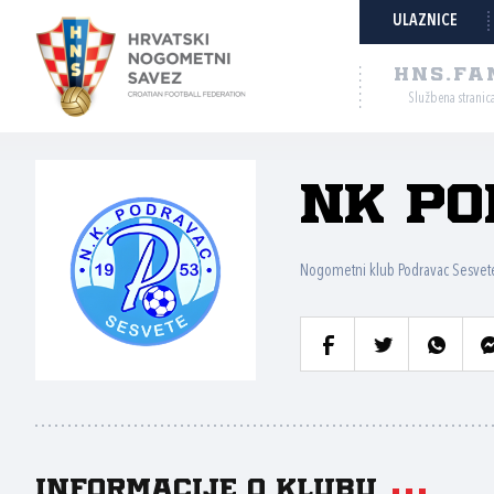
ULAZNICE
HNS.FA
Službena stranic
NK Po
Nogometni klub Podravac Sesvet
Informacije o klubu