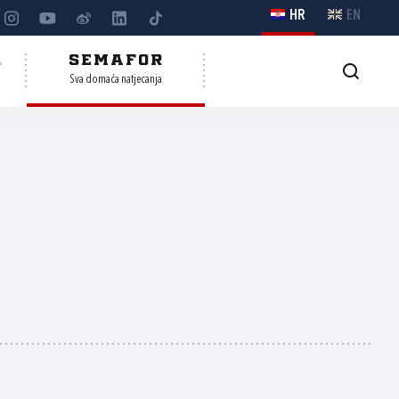
HR
EN
A
SEMAFOR
Sva domaća natjecanja