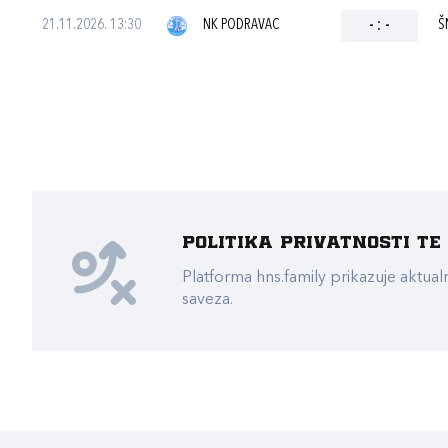
21.11.2026. 13:30
NK PODRAVAC
-
:
-
Š
Politika privatnosti t
Platforma hns.family prikazuje akt
saveza.