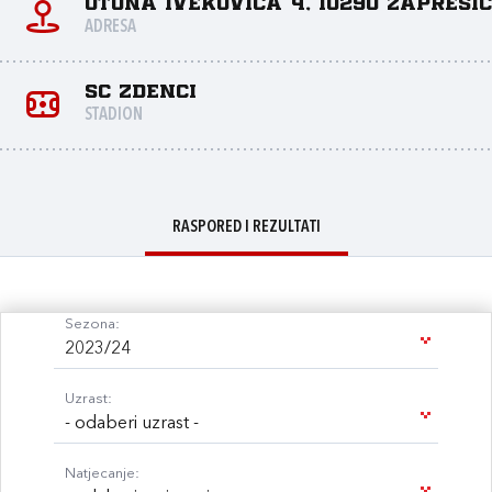
Otona Ivekovića 4, 10290 Zaprešić
ADRESA
SC Zdenci
STADION
RASPORED I REZULTATI
Sezona:
2023/24
Uzrast:
- odaberi uzrast -
Natjecanje: