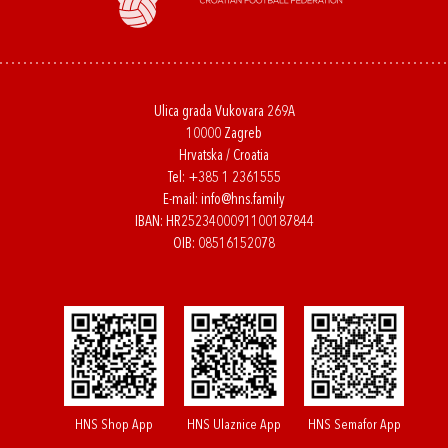
Ulica grada Vukovara 269A
10000 Zagreb
Hrvatska / Croatia
Tel:
+385 1 2361555
E-mail:
info@hns.family
IBAN: HR2523400091100187844
OIB: 08516152078
HNS Shop App
HNS Ulaznice App
HNS Semafor App